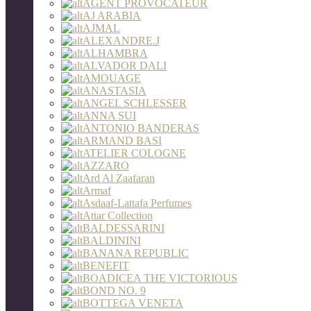
AGENT PROVOCATEUR
AJ ARABIA
AJMAL
ALEXANDRE.J
ALHAMBRA
ALVADOR DALI
AMOUAGE
ANASTASIA
ANGEL SCHLESSER
ANNA SUI
ANTONIO BANDERAS
ARMAND BASI
ATELIER COLOGNE
AZZARO
Ard Al Zaafaran
Armaf
Asdaaf-Lattafa Perfumes
Attar Collection
BALDESSARINI
BALDININI
BANANA REPUBLIC
BENEFIT
BOADICEA THE VICTORIOUS
BOND NO. 9
BOTTEGA VENETA