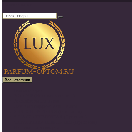
Поиск товаров
×
Все категории
Все категории
30 ml VIP (Высокая качество )
Атомайзеры для духов
Элитный парфюм 50ml - 100ml
SHAIK НОМЕРНАЯ (Оригинал)
SILVANA НОМЕРНАЯ (Оригинал)
CLIVE KEIRA НОМЕРНАЯ (Оригинал)
Нишевая парфюмерия