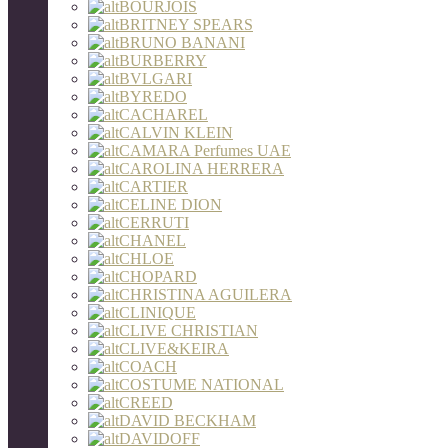
BOURJOIS
BRITNEY SPEARS
BRUNO BANANI
BURBERRY
BVLGARI
BYREDO
CACHAREL
CALVIN KLEIN
CAMARA Perfumes UAE
CAROLINA HERRERA
CARTIER
CELINE DION
CERRUTI
CHANEL
CHLOE
CHOPARD
CHRISTINA AGUILERA
CLINIQUE
CLIVE CHRISTIAN
CLIVE&KEIRA
COACH
COSTUME NATIONAL
CREED
DAVID BECKHAM
DAVIDOFF