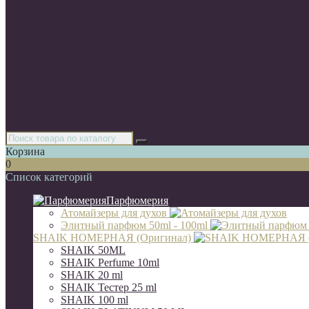
Мини-тестеры
Тестера
Арабские духи(Оригинал)
Оригинальный парфюм
Автопарфюм
Парфюм A-Plus
Диффузоры для дома 100 мл
Luxe Collection 67 мл
Мини- парфюмы Duty Free 25 ml (стекло)
Тестеры 65мл (ОАЭ)
Корзина
0
Список категорий
Парфюмерия
Атомайзеры для духов
Элитный парфюм 50ml - 100ml
SHAIK НОМЕРНАЯ (Оригинал)
SHAIK 50ML
SHAIK Perfume 10ml
SHAIK 20 ml
SHAIK Тестер 25 ml
SHAIK 100 ml