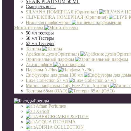
SHAIK PLATINUM 50 ML
Смотреть все...
SILVANA НОМЕРНАЯ (Оригинал)
CLIVE KEIRA НОМЕРНАЯ (Оригинал)
Нишевая парфюмерия
Мини-тестеры
50 мл тестеры
58 мл Тестеры
62 мл Тестеры
Тестера
Арабские духи(Оригинал)
Оригинальный парфюм
Автопарфюм
Парфюм A-Plus
Диффузоры для дома 100 мл
Luxe Collection 67 мл
Мини- парфюмы Duty Free 25 ml (стекло)
Тестеры 65мл (ОАЭ)
Бренды
Afnan Perfumes
Xerjoff
ABERCROMBIE & FITCH
ACQUA DI PARMA
ADISHA COLLECTION