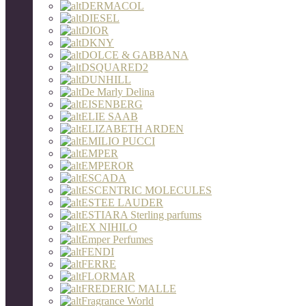
DERMACOL
DIESEL
DIOR
DKNY
DOLCE & GABBANA
DSQUARED2
DUNHILL
De Marly Delina
EISENBERG
ELIE SAAB
ELIZABETH ARDEN
EMILIO PUCCI
EMPER
EMPEROR
ESCADA
ESCENTRIC MOLECULES
ESTEE LAUDER
ESTIARA Sterling parfums
EX NIHILO
Emper Perfumes
FENDI
FERRE
FLORMAR
FREDERIC MALLE
Fragrance World