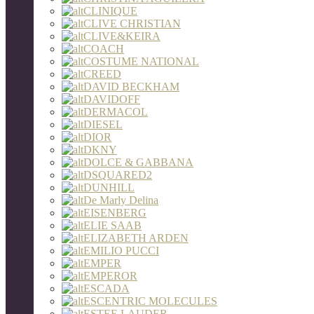
CLINIQUE
CLIVE CHRISTIAN
CLIVE&KEIRA
COACH
COSTUME NATIONAL
CREED
DAVID BECKHAM
DAVIDOFF
DERMACOL
DIESEL
DIOR
DKNY
DOLCE & GABBANA
DSQUARED2
DUNHILL
De Marly Delina
EISENBERG
ELIE SAAB
ELIZABETH ARDEN
EMILIO PUCCI
EMPER
EMPEROR
ESCADA
ESCENTRIC MOLECULES
ESTEE LAUDER