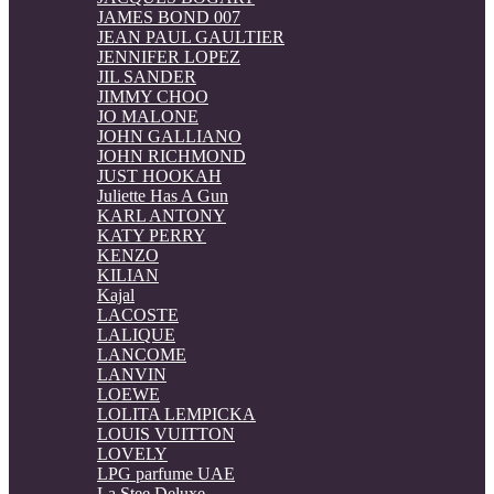
JAMES BOND 007
JEAN PAUL GAULTIER
JENNIFER LOPEZ
JIL SANDER
JIMMY CHOO
JO MALONE
JOHN GALLIANO
JOHN RICHMOND
JUST HOOKAH
Juliette Has A Gun
KARL ANTONY
KATY PERRY
KENZO
KILIAN
Kajal
LACOSTE
LALIQUE
LANCOME
LANVIN
LOEWE
LOLITA LEMPICKA
LOUIS VUITTON
LOVELY
LPG parfume UAE
La Stee Deluxe