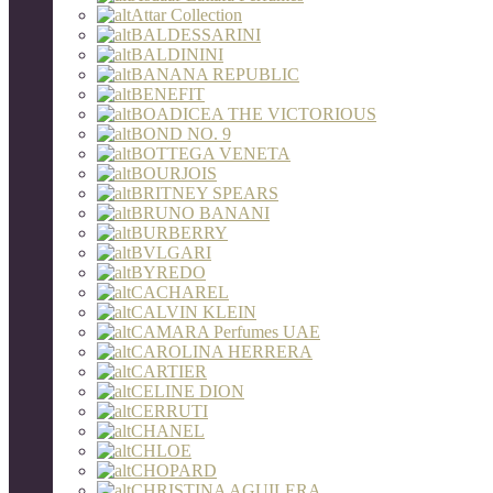
Attar Collection
BALDESSARINI
BALDININI
BANANA REPUBLIC
BENEFIT
BOADICEA THE VICTORIOUS
BOND NO. 9
BOTTEGA VENETA
BOURJOIS
BRITNEY SPEARS
BRUNO BANANI
BURBERRY
BVLGARI
BYREDO
CACHAREL
CALVIN KLEIN
CAMARA Perfumes UAE
CAROLINA HERRERA
CARTIER
CELINE DION
CERRUTI
CHANEL
CHLOE
CHOPARD
CHRISTINA AGUILERA