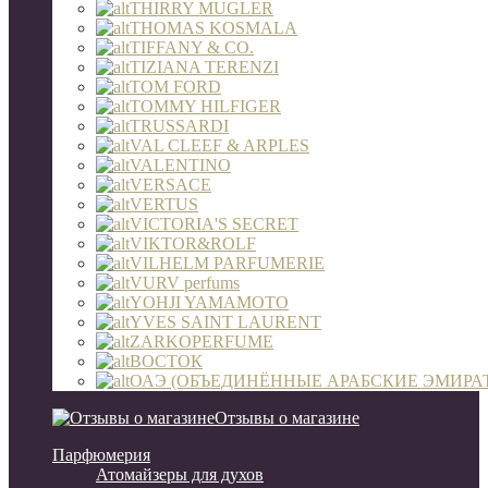
THIRRY MUGLER
THOMAS KOSMALA
TIFFANY & CO.
TIZIANA TERENZI
TOM FORD
TOMMY HILFIGER
TRUSSARDI
VAL CLEEF & ARPLES
VALENTINO
VERSACE
VERTUS
VICTORIA'S SECRET
VIKTOR&ROLF
VILHELM PARFUMERIE
VURV perfums
YOHJI YAMAMOTO
YVES SAINT LAURENT
ZARKOPERFUME
ВОСТОК
ОАЭ (ОБЪЕДИНЁННЫЕ АРАБСКИЕ ЭМИРА
Отзывы о магазине
Парфюмерия
Атомайзеры для духов