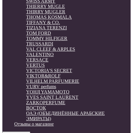
SWISS ARMY
THIERRY MUGLE
THIRRY MUGLER
THOMAS KOSMALA
TIFFANY & CO.
TIZIANA TERENZI
TOM FORD
TOMMY HILFIGER
TRUSSARDI
VAL CLEEF & ARPLES
VALENTINO
VERSACE
VERTUS
VICTORIA'S SECRET
VIKTOR&ROLF
VILHELM PARFUMERIE
VURV perfums
YOHJI YAMAMOTO
YVES SAINT LAURENT
ZARKOPERFUME
ВОСТОК
ОАЭ (ОБЪЕДИНЁННЫЕ АРАБСКИЕ
ЭМИРАТЫ)
Отзывы о магазине