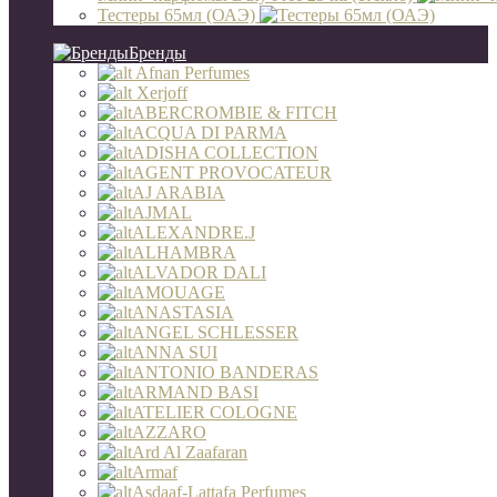
Тестеры 65мл (ОАЭ)
Бренды
Afnan Perfumes
Xerjoff
ABERCROMBIE & FITCH
ACQUA DI PARMA
ADISHA COLLECTION
AGENT PROVOCATEUR
AJ ARABIA
AJMAL
ALEXANDRE.J
ALHAMBRA
ALVADOR DALI
AMOUAGE
ANASTASIA
ANGEL SCHLESSER
ANNA SUI
ANTONIO BANDERAS
ARMAND BASI
ATELIER COLOGNE
AZZARO
Ard Al Zaafaran
Armaf
Asdaaf-Lattafa Perfumes