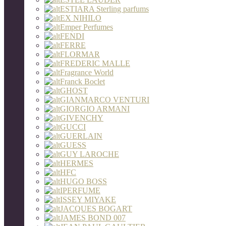
ESTIARA Sterling parfums
EX NIHILO
Emper Perfumes
FENDI
FERRE
FLORMAR
FREDERIC MALLE
Fragrance World
Franck Boclet
GHOST
GIANMARCO VENTURI
GIORGIO ARMANI
GIVENCHY
GUCCI
GUERLAIN
GUESS
GUY LAROCHE
HERMES
HFC
HUGO BOSS
IPERFUME
ISSEY MIYAKE
JACQUES BOGART
JAMES BOND 007