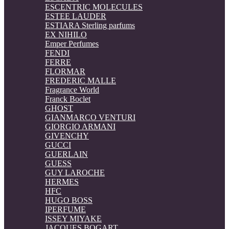
ESCENTRIC MOLECULES
ESTEE LAUDER
ESTIARA Sterling parfums
EX NIHILO
Emper Perfumes
FENDI
FERRE
FLORMAR
FREDERIC MALLE
Fragrance World
Franck Boclet
GHOST
GIANMARCO VENTURI
GIORGIO ARMANI
GIVENCHY
GUCCI
GUERLAIN
GUESS
GUY LAROCHE
HERMES
HFC
HUGO BOSS
IPERFUME
ISSEY MIYAKE
JACQUES BOGART