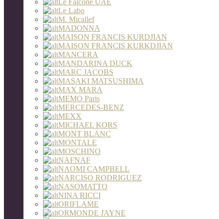
Le Falcone UAE
Le Labo
M. Micallef
MADONNA
MAISON FRANCIS KURDJIAN
MAISON FRANCIS KURKDJIAN
MANCERA
MANDARINA DUCK
MARC JACOBS
MASAKI MATSUSHIMA
MAX MARA
MEMO Paris
MERCEDES-BENZ
MEXX
MICHAEL KORS
MONT BLANC
MONTALE
MOSCHINO
NAFNAF
NAOMI CAMPBELL
NARCISO RODRIGUEZ
NASOMATTO
NINA RICCI
ORIFLAME
ORMONDE JAYNE