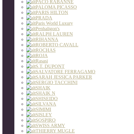
PACO RABANNE
PALOMA PICASSO
PARIS HILTON
PRADA
Paris World Luxury
Penhaligon's
RALPH LAUREN
RIHANNA
ROBERTO CAVALL
ROCHAS
ROJA
Rasasi
S.T. DUPONT
SALVATORE FERRAGAMO
SARAH JESSICA PARKER
SERGIO TACCHINI
SHAIK
SHAIK N
SHISEIDO
SILVANA
SIMIMI
SISLEY
SOSPIRO
SWISS ARMY
THIERRY MUGLE