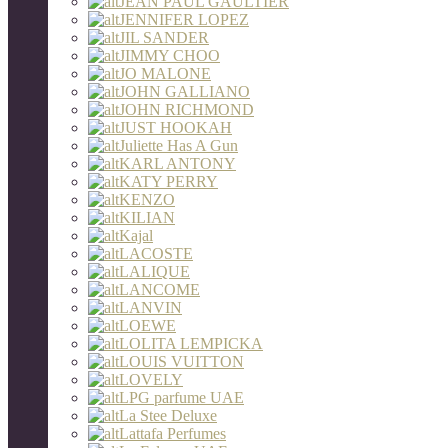
JEAN PAUL GAULTIER
JENNIFER LOPEZ
JIL SANDER
JIMMY CHOO
JO MALONE
JOHN GALLIANO
JOHN RICHMOND
JUST HOOKAH
Juliette Has A Gun
KARL ANTONY
KATY PERRY
KENZO
KILIAN
Kajal
LACOSTE
LALIQUE
LANCOME
LANVIN
LOEWE
LOLITA LEMPICKA
LOUIS VUITTON
LOVELY
LPG parfume UAE
La Stee Deluxe
Lattafa Perfumes