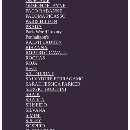
ORIFLAME
ORMONDE JAYNE
PACO RABANNE
PALOMA PICASSO
PARIS HILTON
PRADA
Paris World Luxury
Penhaligon's
RALPH LAUREN
RIHANNA
ROBERTO CAVALL
ROCHAS
ROJA
Rasasi
S.T. DUPONT
SALVATORE FERRAGAMO
SARAH JESSICA PARKER
SERGIO TACCHINI
SHAIK
SHAIK N
SHISEIDO
SILVANA
SIMIMI
SISLEY
SOSPIRO