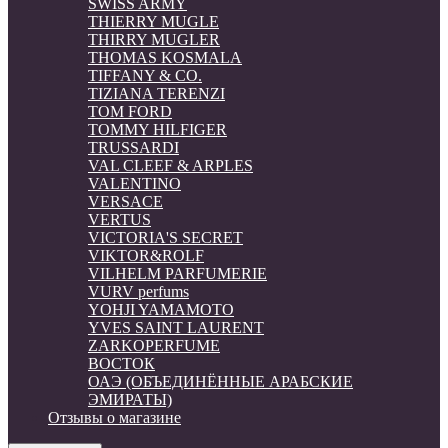
SWISS ARMY
THIERRY MUGLE
THIRRY MUGLER
THOMAS KOSMALA
TIFFANY & CO.
TIZIANA TERENZI
TOM FORD
TOMMY HILFIGER
TRUSSARDI
VAL CLEEF & ARPLES
VALENTINO
VERSACE
VERTUS
VICTORIA'S SECRET
VIKTOR&ROLF
VILHELM PARFUMERIE
VURV perfums
YOHJI YAMAMOTO
YVES SAINT LAURENT
ZARKOPERFUME
ВОСТОК
ОАЭ (ОБЪЕДИНЁННЫЕ АРАБСКИЕ
ЭМИРАТЫ)
Отзывы о магазине