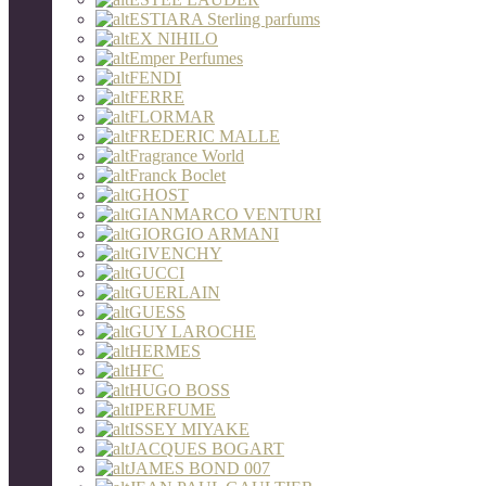
ESTIARA Sterling parfums
EX NIHILO
Emper Perfumes
FENDI
FERRE
FLORMAR
FREDERIC MALLE
Fragrance World
Franck Boclet
GHOST
GIANMARCO VENTURI
GIORGIO ARMANI
GIVENCHY
GUCCI
GUERLAIN
GUESS
GUY LAROCHE
HERMES
HFC
HUGO BOSS
IPERFUME
ISSEY MIYAKE
JACQUES BOGART
JAMES BOND 007