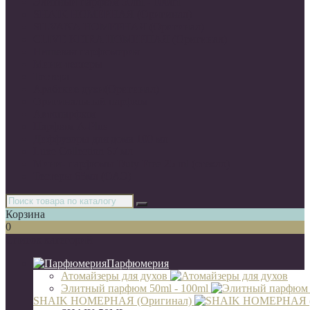
Элитный парфюм 50ml - 100ml
SHAIK НОМЕРНАЯ (Оригинал)
SILVANA НОМЕРНАЯ (Оригинал)
CLIVE KEIRA НОМЕРНАЯ (Оригинал)
Нишевая парфюмерия
Мини-тестеры
Тестера
Арабские духи(Оригинал)
Оригинальный парфюм
Автопарфюм
Парфюм A-Plus
Диффузоры для дома 100 мл
Luxe Collection 67 мл
Мини- парфюмы Duty Free 25 ml (стекло)
Тестеры 65мл (ОАЭ)
Корзина
0
Список категорий
Парфюмерия
Атомайзеры для духов
Элитный парфюм 50ml - 100ml
SHAIK НОМЕРНАЯ (Оригинал)