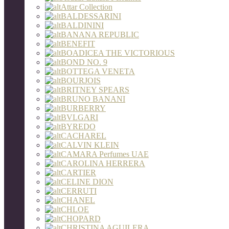
Attar Collection
BALDESSARINI
BALDININI
BANANA REPUBLIC
BENEFIT
BOADICEA THE VICTORIOUS
BOND NO. 9
BOTTEGA VENETA
BOURJOIS
BRITNEY SPEARS
BRUNO BANANI
BURBERRY
BVLGARI
BYREDO
CACHAREL
CALVIN KLEIN
CAMARA Perfumes UAE
CAROLINA HERRERA
CARTIER
CELINE DION
CERRUTI
CHANEL
CHLOE
CHOPARD
CHRISTINA AGUILERA