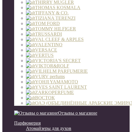
THIRRY MUGLER
THOMAS KOSMALA
TIFFANY & CO.
TIZIANA TERENZI
TOM FORD
TOMMY HILFIGER
TRUSSARDI
VAL CLEEF & ARPLES
VALENTINO
VERSACE
VERTUS
VICTORIA'S SECRET
VIKTOR&ROLF
VILHELM PARFUMERIE
VURV perfums
YOHJI YAMAMOTO
YVES SAINT LAURENT
ZARKOPERFUME
ВОСТОК
ОАЭ (ОБЪЕДИНЁННЫЕ АРАБСКИЕ ЭМИРА
Отзывы о магазине
Парфюмерия
Атомайзеры для духов