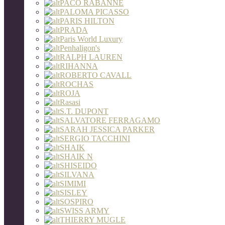
PACO RABANNE
PALOMA PICASSO
PARIS HILTON
PRADA
Paris World Luxury
Penhaligon's
RALPH LAUREN
RIHANNA
ROBERTO CAVALL
ROCHAS
ROJA
Rasasi
S.T. DUPONT
SALVATORE FERRAGAMO
SARAH JESSICA PARKER
SERGIO TACCHINI
SHAIK
SHAIK N
SHISEIDO
SILVANA
SIMIMI
SISLEY
SOSPIRO
SWISS ARMY
THIERRY MUGLE