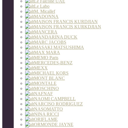
Le Falcone UAE
Le Labo
M. Micallef
MADONNA
MAISON FRANCIS KURDJIAN
MAISON FRANCIS KURKDJIAN
MANCERA
MANDARINA DUCK
MARC JACOBS
MASAKI MATSUSHIMA
MAX MARA
MEMO Paris
MERCEDES-BENZ
MEXX
MICHAEL KORS
MONT BLANC
MONTALE
MOSCHINO
NAFNAF
NAOMI CAMPBELL
NARCISO RODRIGUEZ
NASOMATTO
NINA RICCI
ORIFLAME
ORMONDE JAYNE