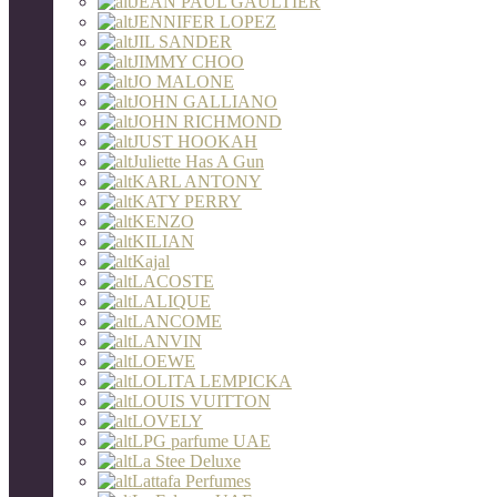
JEAN PAUL GAULTIER
JENNIFER LOPEZ
JIL SANDER
JIMMY CHOO
JO MALONE
JOHN GALLIANO
JOHN RICHMOND
JUST HOOKAH
Juliette Has A Gun
KARL ANTONY
KATY PERRY
KENZO
KILIAN
Kajal
LACOSTE
LALIQUE
LANCOME
LANVIN
LOEWE
LOLITA LEMPICKA
LOUIS VUITTON
LOVELY
LPG parfume UAE
La Stee Deluxe
Lattafa Perfumes