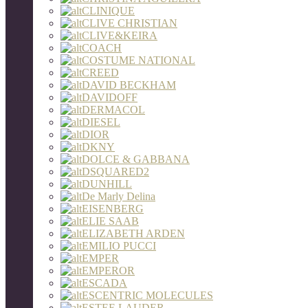
CLINIQUE
CLIVE CHRISTIAN
CLIVE&KEIRA
COACH
COSTUME NATIONAL
CREED
DAVID BECKHAM
DAVIDOFF
DERMACOL
DIESEL
DIOR
DKNY
DOLCE & GABBANA
DSQUARED2
DUNHILL
De Marly Delina
EISENBERG
ELIE SAAB
ELIZABETH ARDEN
EMILIO PUCCI
EMPER
EMPEROR
ESCADA
ESCENTRIC MOLECULES
ESTEE LAUDER