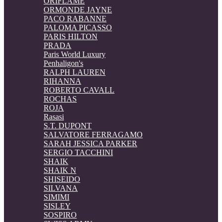
ORIFLAME
ORMONDE JAYNE
PACO RABANNE
PALOMA PICASSO
PARIS HILTON
PRADA
Paris World Luxury
Penhaligon's
RALPH LAUREN
RIHANNA
ROBERTO CAVALL
ROCHAS
ROJA
Rasasi
S.T. DUPONT
SALVATORE FERRAGAMO
SARAH JESSICA PARKER
SERGIO TACCHINI
SHAIK
SHAIK N
SHISEIDO
SILVANA
SIMIMI
SISLEY
SOSPIRO