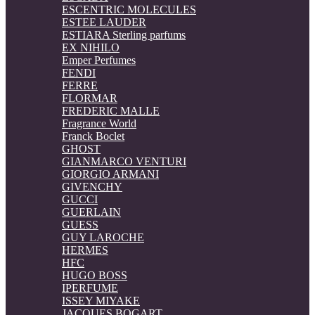
ESCENTRIC MOLECULES
ESTEE LAUDER
ESTIARA Sterling parfums
EX NIHILO
Emper Perfumes
FENDI
FERRE
FLORMAR
FREDERIC MALLE
Fragrance World
Franck Boclet
GHOST
GIANMARCO VENTURI
GIORGIO ARMANI
GIVENCHY
GUCCI
GUERLAIN
GUESS
GUY LAROCHE
HERMES
HFC
HUGO BOSS
IPERFUME
ISSEY MIYAKE
JACQUES BOGART