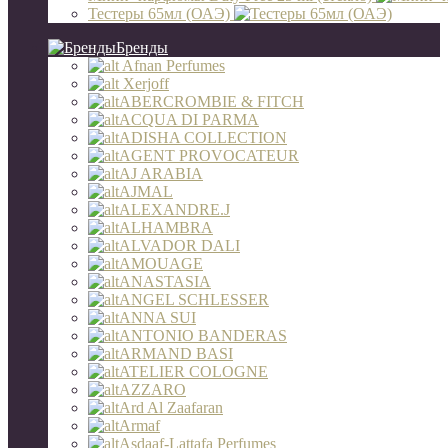
Тестеры 65мл (ОАЭ)
Бренды
Afnan Perfumes
Xerjoff
ABERCROMBIE & FITCH
ACQUA DI PARMA
ADISHA COLLECTION
AGENT PROVOCATEUR
AJ ARABIA
AJMAL
ALEXANDRE.J
ALHAMBRA
ALVADOR DALI
AMOUAGE
ANASTASIA
ANGEL SCHLESSER
ANNA SUI
ANTONIO BANDERAS
ARMAND BASI
ATELIER COLOGNE
AZZARO
Ard Al Zaafaran
Armaf
Asdaaf-Lattafa Perfumes