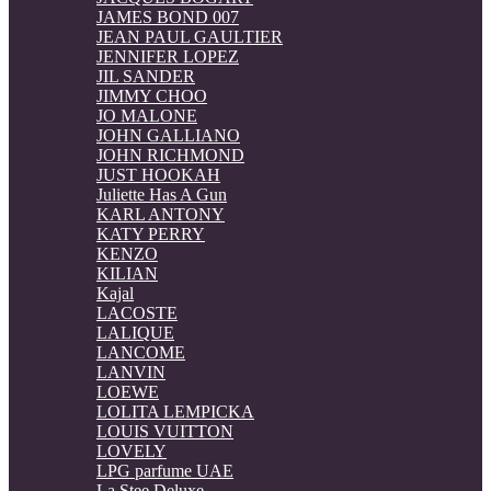
JAMES BOND 007
JEAN PAUL GAULTIER
JENNIFER LOPEZ
JIL SANDER
JIMMY CHOO
JO MALONE
JOHN GALLIANO
JOHN RICHMOND
JUST HOOKAH
Juliette Has A Gun
KARL ANTONY
KATY PERRY
KENZO
KILIAN
Kajal
LACOSTE
LALIQUE
LANCOME
LANVIN
LOEWE
LOLITA LEMPICKA
LOUIS VUITTON
LOVELY
LPG parfume UAE
La Stee Deluxe