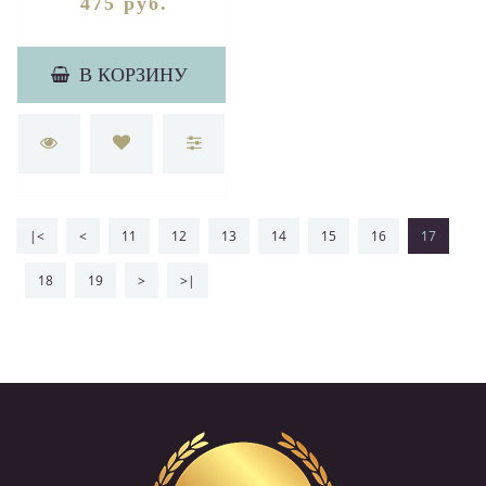
475 руб.
В КОРЗИНУ
|<
<
11
12
13
14
15
16
17
18
19
>
>|