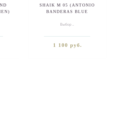
AND
SHAIK M 05 (ANTONIO
MEN)
BANDERAS BLUE
SEDUCTION FOR MEN)
Выбор ..
50ml
1 100 руб.