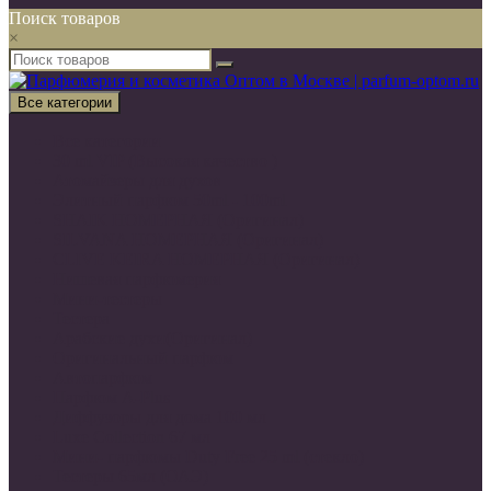
Поиск товаров
×
Все категории
Все категории
30 ml VIP (Высокая качество )
Атомайзеры для духов
Элитный парфюм 50ml - 100ml
SHAIK НОМЕРНАЯ (Оригинал)
SILVANA НОМЕРНАЯ (Оригинал)
CLIVE KEIRA НОМЕРНАЯ (Оригинал)
Нишевая парфюмерия
Мини-тестеры
Тестера
Арабские духи(Оригинал)
Оригинальный парфюм
Автопарфюм
Парфюм A-Plus
Диффузоры для дома 100 мл
Luxe Collection 67 мл
Мини- парфюмы Duty Free 25 ml (стекло)
Тестеры 65мл (ОАЭ)