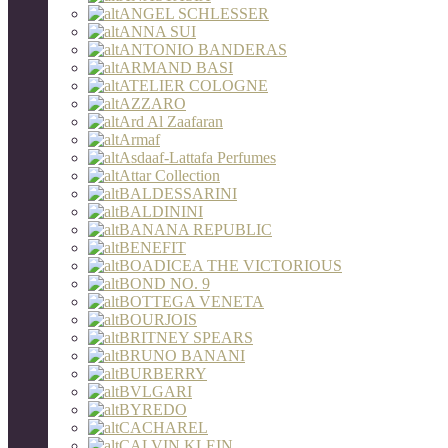
ANGEL SCHLESSER
ANNA SUI
ANTONIO BANDERAS
ARMAND BASI
ATELIER COLOGNE
AZZARO
Ard Al Zaafaran
Armaf
Asdaaf-Lattafa Perfumes
Attar Collection
BALDESSARINI
BALDININI
BANANA REPUBLIC
BENEFIT
BOADICEA THE VICTORIOUS
BOND NO. 9
BOTTEGA VENETA
BOURJOIS
BRITNEY SPEARS
BRUNO BANANI
BURBERRY
BVLGARI
BYREDO
CACHAREL
CALVIN KLEIN