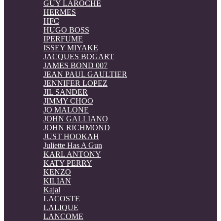
GUY LAROCHE
HERMES
HFC
HUGO BOSS
IPERFUME
ISSEY MIYAKE
JACQUES BOGART
JAMES BOND 007
JEAN PAUL GAULTIER
JENNIFER LOPEZ
JIL SANDER
JIMMY CHOO
JO MALONE
JOHN GALLIANO
JOHN RICHMOND
JUST HOOKAH
Juliette Has A Gun
KARL ANTONY
KATY PERRY
KENZO
KILIAN
Kajal
LACOSTE
LALIQUE
LANCOME