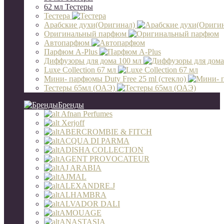
62 мл Тестеры
Тестера
Арабские духи(Оригинал)
Оригинальный парфюм
Автопарфюм
Парфюм A-Plus
Диффузоры для дома 100 мл
Luxe Collection 67 мл
Мини- парфюмы Duty Free 25 ml (стекло)
Тестеры 65мл (ОАЭ)
Бренды
Afnan Perfumes
Xerjoff
ABERCROMBIE & FITCH
ACQUA DI PARMA
ADISHA COLLECTION
AGENT PROVOCATEUR
AJ ARABIA
AJMAL
ALEXANDRE.J
ALHAMBRA
ALVADOR DALI
AMOUAGE
ANASTASIA