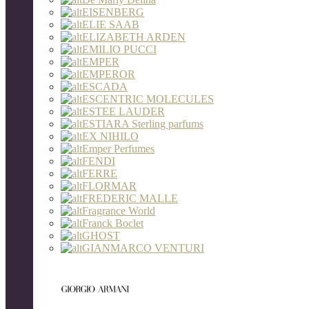
EISENBERG
ELIE SAAB
ELIZABETH ARDEN
EMILIO PUCCI
EMPER
EMPEROR
ESCADA
ESCENTRIC MOLECULES
ESTEE LAUDER
ESTIARA Sterling parfums
EX NIHILO
Emper Perfumes
FENDI
FERRE
FLORMAR
FREDERIC MALLE
Fragrance World
Franck Boclet
GHOST
GIANMARCO VENTURI