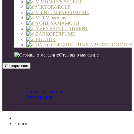
VICTORIA'S SECRET
VIKTOR&ROLF
VILHELM PARFUMERIE
VURV perfums
YOHJI YAMAMOTO
YVES SAINT LAURENT
ZARKOPERFUME
ВОСТОК
ОАЭ (ОБЪЕДИНЁННЫЕ АРАБСКИЕ ЭМИРА
Отзывы о магазине
Информация
Список сравнения
Регистрация
Авторизация
Поиск