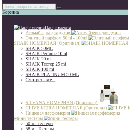
Корзина
Список категорий
Парфюмерия
Атомайзеры для духов
Элитный парфюм 50ml - 100ml
SHAIK НОМЕРНАЯ (Оригинал)
SHAIK 50ML
SHAIK Perfume 10ml
SHAIK 20 ml
SHAIK Тестер 25 ml
SHAIK 100 ml
SHAIK PLATINUM 50 ML
Смотреть все...
SILVANA НОМЕРНАЯ (Оригинал)
CLIVE KEIRA НОМЕРНАЯ (Оригинал)
Нишевая парфюмерия
Мини-тестеры
50 мл тестеры
58 мл Тестеры