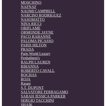
MOSCHINO
NAFNAF
NAOMI CAMPBELL
NARCISO RODRIGUEZ
NASOMATTO
NINA RICCI
ORIFLAME
ORMONDE JAYNE
PACO RABANNE
PALOMA PICASSO
PARIS HILTON
PRADA
Paris World Luxury
Penhaligon's
RALPH LAUREN
RIHANNA
ROBERTO CAVALL
ROCHAS
ROJA
Rasasi
S.T. DUPONT
SALVATORE FERRAGAMO
SARAH JESSICA PARKER
SERGIO TACCHINI
SHAIK