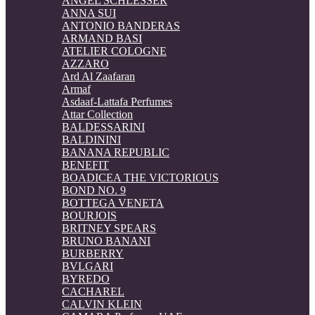
ANGEL SCHLESSER
ANNA SUI
ANTONIO BANDERAS
ARMAND BASI
ATELIER COLOGNE
AZZARO
Ard Al Zaafaran
Armaf
Asdaaf-Lattafa Perfumes
Attar Collection
BALDESSARINI
BALDININI
BANANA REPUBLIC
BENEFIT
BOADICEA THE VICTORIOUS
BOND NO. 9
BOTTEGA VENETA
BOURJOIS
BRITNEY SPEARS
BRUNO BANANI
BURBERRY
BVLGARI
BYREDO
CACHAREL
CALVIN KLEIN