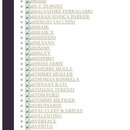
Rasasi
S.T. DUPONT
SALVATORE FERRAGAMO
SARAH JESSICA PARKER
SERGIO TACCHINI
SHAIK
SHAIK N
SHISEIDO
SILVANA
SIMIMI
SISLEY
SOSPIRO
SWISS ARMY
THIERRY MUGLE
THIRRY MUGLER
THOMAS KOSMALA
TIFFANY & CO.
TIZIANA TERENZI
TOM FORD
TOMMY HILFIGER
TRUSSARDI
VAL CLEEF & ARPLES
VALENTINO
VERSACE
VERTUS