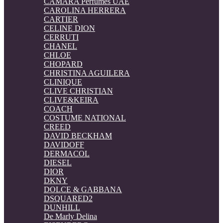
CAMARA Perfumes UAE
CAROLINA HERRERA
CARTIER
CELINE DION
CERRUTI
CHANEL
CHLOE
CHOPARD
CHRISTINA AGUILERA
CLINIQUE
CLIVE CHRISTIAN
CLIVE&KEIRA
COACH
COSTUME NATIONAL
CREED
DAVID BECKHAM
DAVIDOFF
DERMACOL
DIESEL
DIOR
DKNY
DOLCE & GABBANA
DSQUARED2
DUNHILL
De Marly Delina