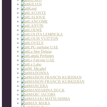
KILIAN
Kajal
LACOSTE
LALIQUE
LANCOME
LANVIN
LOEWE
LOLITA LEMPICKA
LOUIS VUITTON
LOVELY
LPG parfume UAE
La Stee Deluxe
Lattafa Perfumes
Le Falcone UAE
Le Labo
M. Micallef
MADONNA
MAISON FRANCIS KURDJIAN
MAISON FRANCIS KURKDJIAN
MANCERA
MANDARINA DUCK
MARC JACOBS
MASAKI MATSUSHIMA
MAX MARA