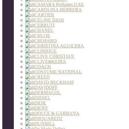
CAMARA Perfumes UAE
CAROLINA HERRERA
CARTIER
CELINE DION
CERRUTI
CHANEL
CHLOE
CHOPARD
CHRISTINA AGUILERA
CLINIQUE
CLIVE CHRISTIAN
CLIVE&KEIRA
COACH
COSTUME NATIONAL
CREED
DAVID BECKHAM
DAVIDOFF
DERMACOL
DIESEL
DIOR
DKNY
DOLCE & GABBANA
DSQUARED2
DUNHILL
De Marly Delina