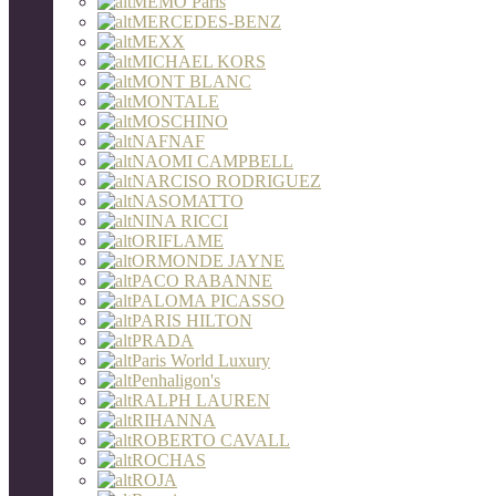
MEMO Paris
MERCEDES-BENZ
MEXX
MICHAEL KORS
MONT BLANC
MONTALE
MOSCHINO
NAFNAF
NAOMI CAMPBELL
NARCISO RODRIGUEZ
NASOMATTO
NINA RICCI
ORIFLAME
ORMONDE JAYNE
PACO RABANNE
PALOMA PICASSO
PARIS HILTON
PRADA
Paris World Luxury
Penhaligon's
RALPH LAUREN
RIHANNA
ROBERTO CAVALL
ROCHAS
ROJA