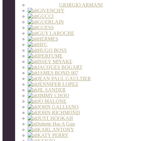
GIORGIO ARMANI
GIVENCHY
GUCCI
GUERLAIN
GUESS
GUY LAROCHE
HERMES
HFC
HUGO BOSS
IPERFUME
ISSEY MIYAKE
JACQUES BOGART
JAMES BOND 007
JEAN PAUL GAULTIER
JENNIFER LOPEZ
JIL SANDER
JIMMY CHOO
JO MALONE
JOHN GALLIANO
JOHN RICHMOND
JUST HOOKAH
Juliette Has A Gun
KARL ANTONY
KATY PERRY
KENZO