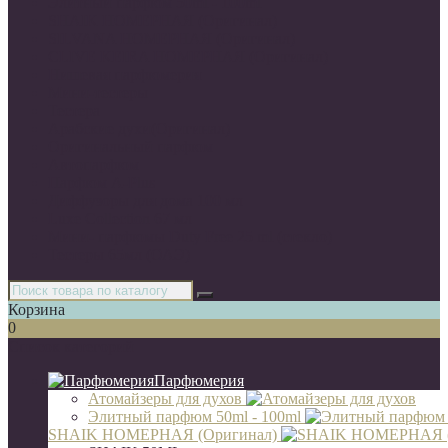
Элитный парфюм 50ml - 100ml
SHAIK НОМЕРНАЯ (Оригинал)
SILVANA НОМЕРНАЯ (Оригинал)
CLIVE KEIRA НОМЕРНАЯ (Оригинал)
Нишевая парфюмерия
Мини-тестеры
Тестера
Арабские духи(Оригинал)
Оригинальный парфюм
Автопарфюм
Парфюм A-Plus
Диффузоры для дома 100 мл
Luxe Collection 67 мл
Мини- парфюмы Duty Free 25 ml (стекло)
Тестеры 65мл (ОАЭ)
Корзина
0
Список категорий
Парфюмерия
Атомайзеры для духов
Элитный парфюм 50ml - 100ml
SHAIK НОМЕРНАЯ (Оригинал)