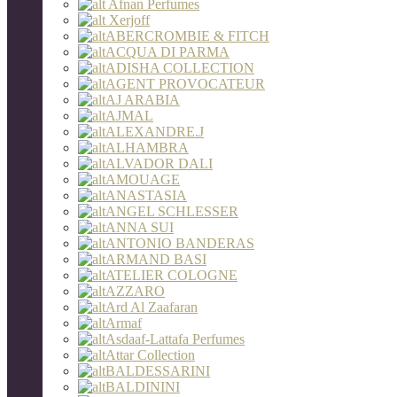
Afnan Perfumes
Xerjoff
ABERCROMBIE & FITCH
ACQUA DI PARMA
ADISHA COLLECTION
AGENT PROVOCATEUR
AJ ARABIA
AJMAL
ALEXANDRE.J
ALHAMBRA
ALVADOR DALI
AMOUAGE
ANASTASIA
ANGEL SCHLESSER
ANNA SUI
ANTONIO BANDERAS
ARMAND BASI
ATELIER COLOGNE
AZZARO
Ard Al Zaafaran
Armaf
Asdaaf-Lattafa Perfumes
Attar Collection
BALDESSARINI
BALDININI