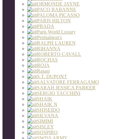
ORMONDE JAYNE
PACO RABANNE
PALOMA PICASSO
PARIS HILTON
PRADA
Paris World Luxury
Penhaligon's
RALPH LAUREN
RIHANNA
ROBERTO CAVALL
ROCHAS
ROJA
Rasasi
S.T. DUPONT
SALVATORE FERRAGAMO
SARAH JESSICA PARKER
SERGIO TACCHINI
SHAIK
SHAIK N
SHISEIDO
SILVANA
SIMIMI
SISLEY
SOSPIRO
SWISS ARMY