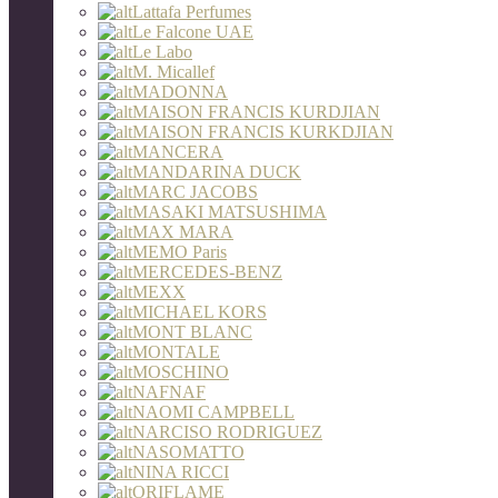
Lattafa Perfumes
Le Falcone UAE
Le Labo
M. Micallef
MADONNA
MAISON FRANCIS KURDJIAN
MAISON FRANCIS KURKDJIAN
MANCERA
MANDARINA DUCK
MARC JACOBS
MASAKI MATSUSHIMA
MAX MARA
MEMO Paris
MERCEDES-BENZ
MEXX
MICHAEL KORS
MONT BLANC
MONTALE
MOSCHINO
NAFNAF
NAOMI CAMPBELL
NARCISO RODRIGUEZ
NASOMATTO
NINA RICCI
ORIFLAME