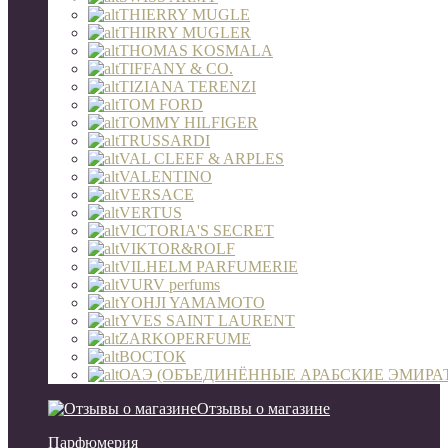
THIERRY MUGLE
THIRRY MUGLER
THOMAS KOSMALA
TIFFANY & CO.
TIZIANA TERENZI
TOM FORD
TOMMY HILFIGER
TRUSSARDI
VAL CLEEF & ARPLES
VALENTINO
VERSACE
VERTUS
VICTORIA'S SECRET
VIKTOR&ROLF
VILHELM PARFUMERIE
VURV perfums
YOHJI YAMAMOTO
YVES SAINT LAURENT
ZARKOPERFUME
ВОСТОК
ОАЭ (ОБЪЕДИНЁННЫЕ АРАБСКИЕ ЭМИРА
Отзывы о магазине
Парфюмерия