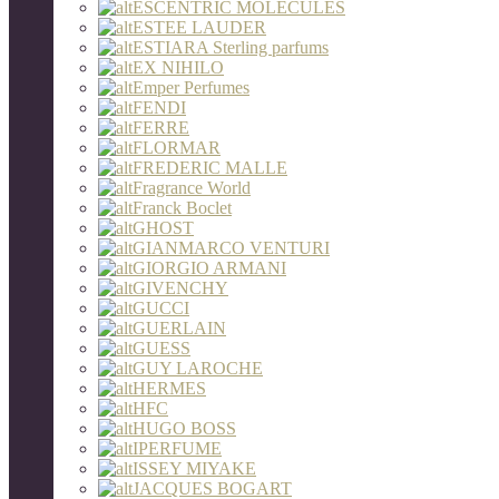
ESCENTRIC MOLECULES
ESTEE LAUDER
ESTIARA Sterling parfums
EX NIHILO
Emper Perfumes
FENDI
FERRE
FLORMAR
FREDERIC MALLE
Fragrance World
Franck Boclet
GHOST
GIANMARCO VENTURI
GIORGIO ARMANI
GIVENCHY
GUCCI
GUERLAIN
GUESS
GUY LAROCHE
HERMES
HFC
HUGO BOSS
IPERFUME
ISSEY MIYAKE
JACQUES BOGART