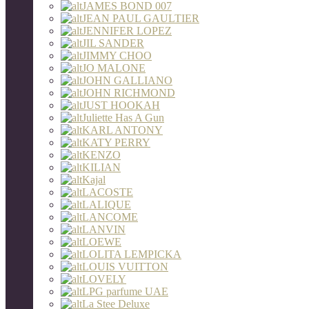
JAMES BOND 007
JEAN PAUL GAULTIER
JENNIFER LOPEZ
JIL SANDER
JIMMY CHOO
JO MALONE
JOHN GALLIANO
JOHN RICHMOND
JUST HOOKAH
Juliette Has A Gun
KARL ANTONY
KATY PERRY
KENZO
KILIAN
Kajal
LACOSTE
LALIQUE
LANCOME
LANVIN
LOEWE
LOLITA LEMPICKA
LOUIS VUITTON
LOVELY
LPG parfume UAE
La Stee Deluxe