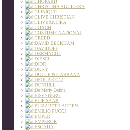
CHOPARD
CHRISTINA AGUILERA
CLINIQUE
CLIVE CHRISTIAN
CLIVE&KEIRA
COACH
COSTUME NATIONAL
CREED
DAVID BECKHAM
DAVIDOFF
DERMACOL
DIESEL
DIOR
DKNY
DOLCE & GABBANA
DSQUARED2
DUNHILL
De Marly Delina
EISENBERG
ELIE SAAB
ELIZABETH ARDEN
EMILIO PUCCI
EMPER
EMPEROR
ESCADA