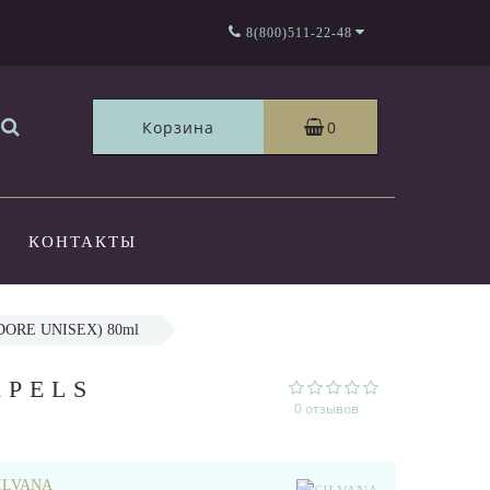
8(800)511-22-48
Корзина
0
КОНТАКТЫ
DORE UNISEX) 80ml
RPELS
0 отзывов
ILVANA