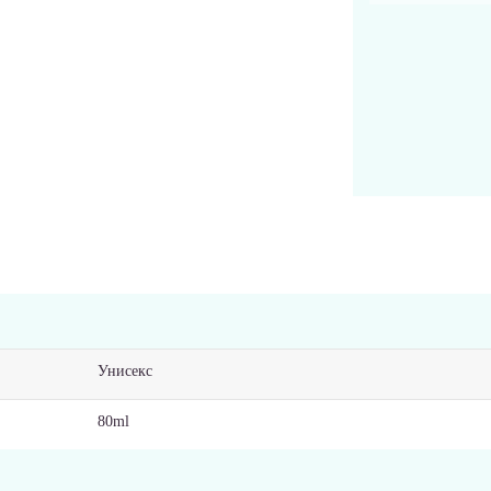
Унисекс
80ml