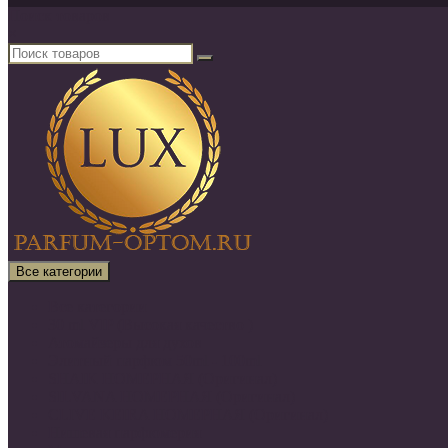
Поиск товаров
×
Все категории
Все категории
30 ml VIP (Высокая качество )
Атомайзеры для духов
Элитный парфюм 50ml - 100ml
SHAIK НОМЕРНАЯ (Оригинал)
SILVANA НОМЕРНАЯ (Оригинал)
CLIVE KEIRA НОМЕРНАЯ (Оригинал)
Нишевая парфюмерия