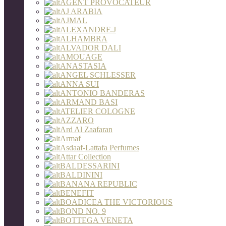
AGENT PROVOCATEUR
AJ ARABIA
AJMAL
ALEXANDRE.J
ALHAMBRA
ALVADOR DALI
AMOUAGE
ANASTASIA
ANGEL SCHLESSER
ANNA SUI
ANTONIO BANDERAS
ARMAND BASI
ATELIER COLOGNE
AZZARO
Ard Al Zaafaran
Armaf
Asdaaf-Lattafa Perfumes
Attar Collection
BALDESSARINI
BALDININI
BANANA REPUBLIC
BENEFIT
BOADICEA THE VICTORIOUS
BOND NO. 9
BOTTEGA VENETA