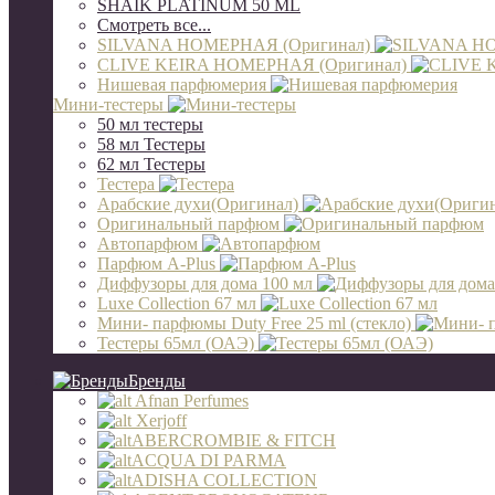
SHAIK PLATINUM 50 ML
Смотреть все...
SILVANA НОМЕРНАЯ (Оригинал)
CLIVE KEIRA НОМЕРНАЯ (Оригинал)
Нишевая парфюмерия
Мини-тестеры
50 мл тестеры
58 мл Тестеры
62 мл Тестеры
Тестера
Арабские духи(Оригинал)
Оригинальный парфюм
Автопарфюм
Парфюм A-Plus
Диффузоры для дома 100 мл
Luxe Collection 67 мл
Мини- парфюмы Duty Free 25 ml (стекло)
Тестеры 65мл (ОАЭ)
Бренды
Afnan Perfumes
Xerjoff
ABERCROMBIE & FITCH
ACQUA DI PARMA
ADISHA COLLECTION