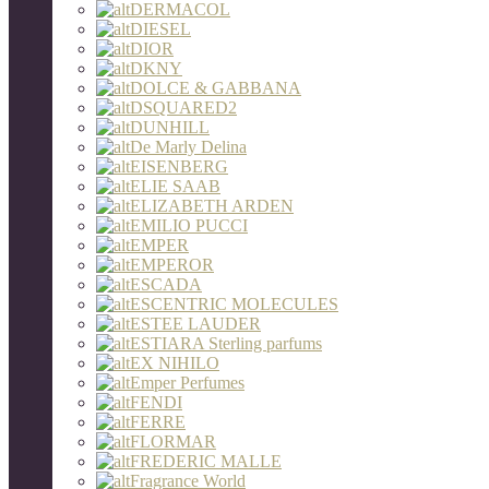
DERMACOL
DIESEL
DIOR
DKNY
DOLCE & GABBANA
DSQUARED2
DUNHILL
De Marly Delina
EISENBERG
ELIE SAAB
ELIZABETH ARDEN
EMILIO PUCCI
EMPER
EMPEROR
ESCADA
ESCENTRIC MOLECULES
ESTEE LAUDER
ESTIARA Sterling parfums
EX NIHILO
Emper Perfumes
FENDI
FERRE
FLORMAR
FREDERIC MALLE
Fragrance World