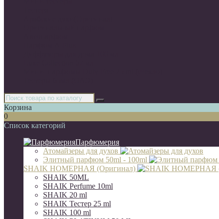
Мини-тестеры
Тестера
Арабские духи(Оригинал)
Оригинальный парфюм
Автопарфюм
Парфюм A-Plus
Диффузоры для дома 100 мл
Luxe Collection 67 мл
Мини- парфюмы Duty Free 25 ml (стекло)
Тестеры 65мл (ОАЭ)
Корзина
0
Список категорий
Парфюмерия
Атомайзеры для духов
Элитный парфюм 50ml - 100ml
SHAIK НОМЕРНАЯ (Оригинал)
SHAIK 50ML
SHAIK Perfume 10ml
SHAIK 20 ml
SHAIK Тестер 25 ml
SHAIK 100 ml