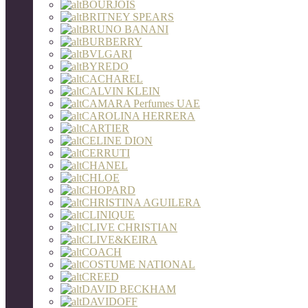
BOURJOIS
BRITNEY SPEARS
BRUNO BANANI
BURBERRY
BVLGARI
BYREDO
CACHAREL
CALVIN KLEIN
CAMARA Perfumes UAE
CAROLINA HERRERA
CARTIER
CELINE DION
CERRUTI
CHANEL
CHLOE
CHOPARD
CHRISTINA AGUILERA
CLINIQUE
CLIVE CHRISTIAN
CLIVE&KEIRA
COACH
COSTUME NATIONAL
CREED
DAVID BECKHAM
DAVIDOFF