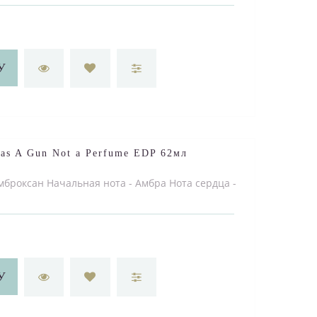
У
 Has A Gun Not a Perfume EDP 62мл
мброксан Начальная нота - Амбра Нота сердца -
У