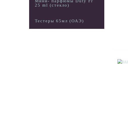
Мини- парфюмы Duty Free
25 ml (стекло)
Тестеры 65мл (ОАЭ)