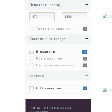
Цена (без налога)
Товары со скидкой
0
Состояние на складе
В наличии
10
Нет в наличии
0
Скоро заканчивается
0
Стикеры
LUX качество
8
30 ml VIP (Высокая
качество )