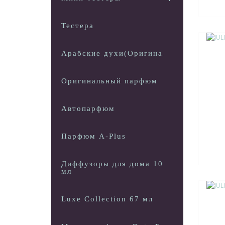
Тестера
Арабские духи(Оригинал)
Оригинальный парфюм
Автопарфюм
Парфюм A-Plus
Диффузоры для дома 100
мл
Luxe Collection 67 мл