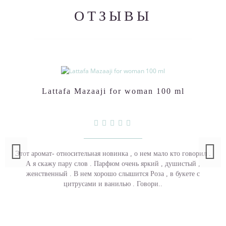
ОТЗЫВЫ
Lattafa Mazaaji for woman 100 ml
Этот аромат- относительная новинка , о нем мало кто говорил .
А я скажу пару слов . Парфюм очень яркий , душистый ,
женственный . В нем хорошо слышится Роза , в букете с
цитрусами и ванилью . Говори..