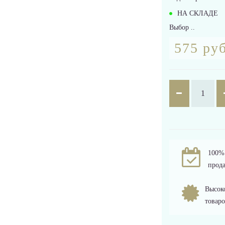
НА СКЛАДЕ
Выбор ..
575 руб
100% 
прода
Высоко
товаро