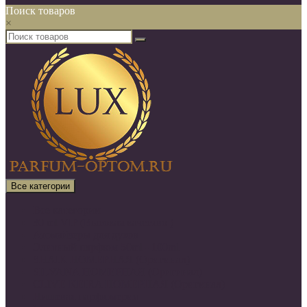
Поиск товаров
×
Все категории
Все категории
30 ml VIP (Высокая качество )
Атомайзеры для духов
Элитный парфюм 50ml - 100ml
SHAIK НОМЕРНАЯ (Оригинал)
SILVANA НОМЕРНАЯ (Оригинал)
CLIVE KEIRA НОМЕРНАЯ (Оригинал)
Нишевая парфюмерия