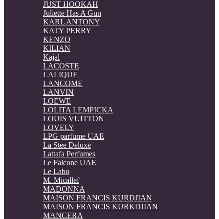
JUST HOOKAH
Juliette Has A Gun
KARL ANTONY
KATY PERRY
KENZO
KILIAN
Kajal
LACOSTE
LALIQUE
LANCOME
LANVIN
LOEWE
LOLITA LEMPICKA
LOUIS VUITTON
LOVELY
LPG parfume UAE
La Stee Deluxe
Lattafa Perfumes
Le Falcone UAE
Le Labo
M. Micallef
MADONNA
MAISON FRANCIS KURDJIAN
MAISON FRANCIS KURKDJIAN
MANCERA