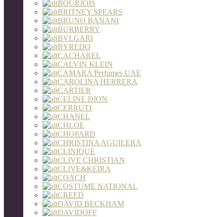
BOURJOIS
BRITNEY SPEARS
BRUNO BANANI
BURBERRY
BVLGARI
BYREDO
CACHAREL
CALVIN KLEIN
CAMARA Perfumes UAE
CAROLINA HERRERA
CARTIER
CELINE DION
CERRUTI
CHANEL
CHLOE
CHOPARD
CHRISTINA AGUILERA
CLINIQUE
CLIVE CHRISTIAN
CLIVE&KEIRA
COACH
COSTUME NATIONAL
CREED
DAVID BECKHAM
DAVIDOFF