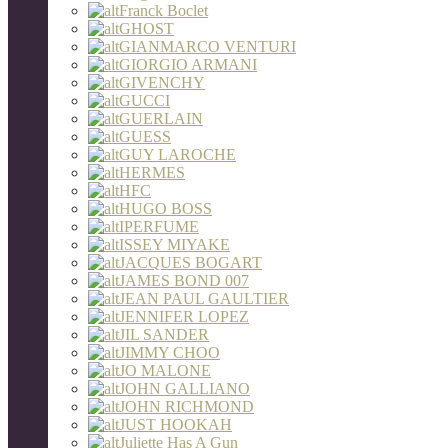
Franck Boclet
GHOST
GIANMARCO VENTURI
GIORGIO ARMANI
GIVENCHY
GUCCI
GUERLAIN
GUESS
GUY LAROCHE
HERMES
HFC
HUGO BOSS
IPERFUME
ISSEY MIYAKE
JACQUES BOGART
JAMES BOND 007
JEAN PAUL GAULTIER
JENNIFER LOPEZ
JIL SANDER
JIMMY CHOO
JO MALONE
JOHN GALLIANO
JOHN RICHMOND
JUST HOOKAH
Juliette Has A Gun