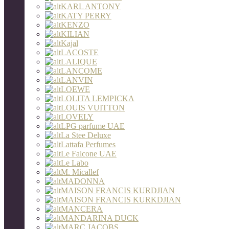
KARL ANTONY
KATY PERRY
KENZO
KILIAN
Kajal
LACOSTE
LALIQUE
LANCOME
LANVIN
LOEWE
LOLITA LEMPICKA
LOUIS VUITTON
LOVELY
LPG parfume UAE
La Stee Deluxe
Lattafa Perfumes
Le Falcone UAE
Le Labo
M. Micallef
MADONNA
MAISON FRANCIS KURDJIAN
MAISON FRANCIS KURKDJIAN
MANCERA
MANDARINA DUCK
MARC JACOBS