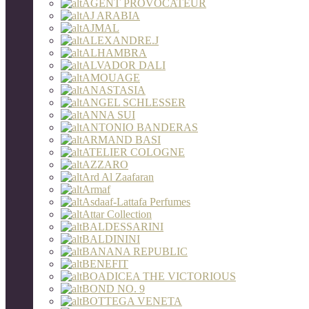
AGENT PROVOCATEUR
AJ ARABIA
AJMAL
ALEXANDRE.J
ALHAMBRA
ALVADOR DALI
AMOUAGE
ANASTASIA
ANGEL SCHLESSER
ANNA SUI
ANTONIO BANDERAS
ARMAND BASI
ATELIER COLOGNE
AZZARO
Ard Al Zaafaran
Armaf
Asdaaf-Lattafa Perfumes
Attar Collection
BALDESSARINI
BALDININI
BANANA REPUBLIC
BENEFIT
BOADICEA THE VICTORIOUS
BOND NO. 9
BOTTEGA VENETA