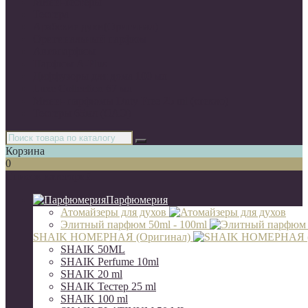
Мини-тестеры
Тестера
Арабские духи(Оригинал)
Оригинальный парфюм
Автопарфюм
Парфюм A-Plus
Диффузоры для дома 100 мл
Luxe Collection 67 мл
Мини- парфюмы Duty Free 25 ml (стекло)
Тестеры 65мл (ОАЭ)
Корзина
0
Список категорий
Парфюмерия
Атомайзеры для духов
Элитный парфюм 50ml - 100ml
SHAIK НОМЕРНАЯ (Оригинал)
SHAIK 50ML
SHAIK Perfume 10ml
SHAIK 20 ml
SHAIK Тестер 25 ml
SHAIK 100 ml