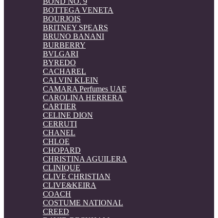
BOND NO. 9
BOTTEGA VENETA
BOURJOIS
BRITNEY SPEARS
BRUNO BANANI
BURBERRY
BVLGARI
BYREDO
CACHAREL
CALVIN KLEIN
CAMARA Perfumes UAE
CAROLINA HERRERA
CARTIER
CELINE DION
CERRUTI
CHANEL
CHLOE
CHOPARD
CHRISTINA AGUILERA
CLINIQUE
CLIVE CHRISTIAN
CLIVE&KEIRA
COACH
COSTUME NATIONAL
CREED