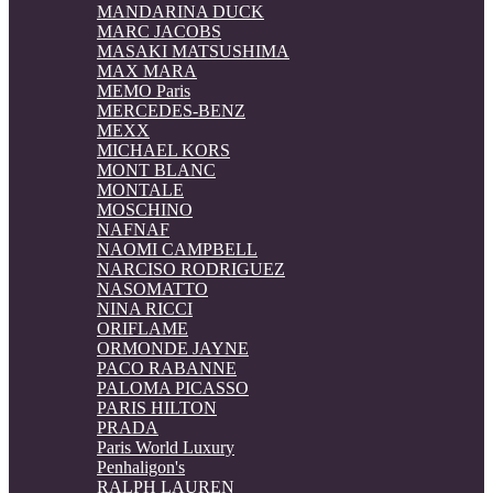
MANDARINA DUCK
MARC JACOBS
MASAKI MATSUSHIMA
MAX MARA
MEMO Paris
MERCEDES-BENZ
MEXX
MICHAEL KORS
MONT BLANC
MONTALE
MOSCHINO
NAFNAF
NAOMI CAMPBELL
NARCISO RODRIGUEZ
NASOMATTO
NINA RICCI
ORIFLAME
ORMONDE JAYNE
PACO RABANNE
PALOMA PICASSO
PARIS HILTON
PRADA
Paris World Luxury
Penhaligon's
RALPH LAUREN