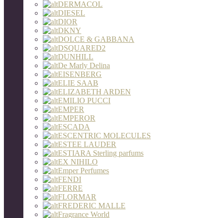
DERMACOL
DIESEL
DIOR
DKNY
DOLCE & GABBANA
DSQUARED2
DUNHILL
De Marly Delina
EISENBERG
ELIE SAAB
ELIZABETH ARDEN
EMILIO PUCCI
EMPER
EMPEROR
ESCADA
ESCENTRIC MOLECULES
ESTEE LAUDER
ESTIARA Sterling parfums
EX NIHILO
Emper Perfumes
FENDI
FERRE
FLORMAR
FREDERIC MALLE
Fragrance World