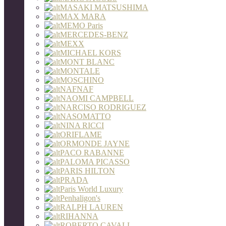
MASAKI MATSUSHIMA
MAX MARA
MEMO Paris
MERCEDES-BENZ
MEXX
MICHAEL KORS
MONT BLANC
MONTALE
MOSCHINO
NAFNAF
NAOMI CAMPBELL
NARCISO RODRIGUEZ
NASOMATTO
NINA RICCI
ORIFLAME
ORMONDE JAYNE
PACO RABANNE
PALOMA PICASSO
PARIS HILTON
PRADA
Paris World Luxury
Penhaligon's
RALPH LAUREN
RIHANNA
ROBERTO CAVALL