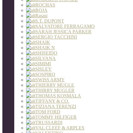
ROCHAS
ROJA
Rasasi
S.T. DUPONT
SALVATORE FERRAGAMO
SARAH JESSICA PARKER
SERGIO TACCHINI
SHAIK
SHAIK N
SHISEIDO
SILVANA
SIMIMI
SISLEY
SOSPIRO
SWISS ARMY
THIERRY MUGLE
THIRRY MUGLER
THOMAS KOSMALA
TIFFANY & CO.
TIZIANA TERENZI
TOM FORD
TOMMY HILFIGER
TRUSSARDI
VAL CLEEF & ARPLES