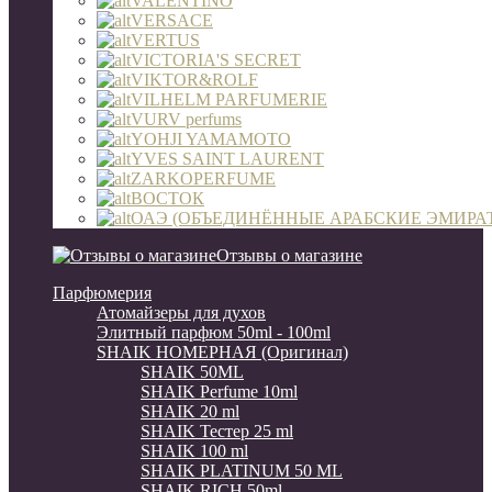
VALENTINO
VERSACE
VERTUS
VICTORIA'S SECRET
VIKTOR&ROLF
VILHELM PARFUMERIE
VURV perfums
YOHJI YAMAMOTO
YVES SAINT LAURENT
ZARKOPERFUME
ВОСТОК
ОАЭ (ОБЪЕДИНЁННЫЕ АРАБСКИЕ ЭМИРА
Отзывы о магазине
Парфюмерия
Атомайзеры для духов
Элитный парфюм 50ml - 100ml
SHAIK НОМЕРНАЯ (Оригинал)
SHAIK 50ML
SHAIK Perfume 10ml
SHAIK 20 ml
SHAIK Тестер 25 ml
SHAIK 100 ml
SHAIK PLATINUM 50 ML
SHAIK RICH 50ml