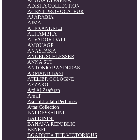
ACQUA DI PARMA
ADISHA COLLECTION
AGENT PROVOCATEUR
AJ ARABIA
AJMAL
ALEXANDRE.J
ALHAMBRA
ALVADOR DALI
AMOUAGE
ANASTASIA
ANGEL SCHLESSER
ANNA SUI
ANTONIO BANDERAS
ARMAND BASI
ATELIER COLOGNE
AZZARO
Ard Al Zaafaran
Armaf
Asdaaf-Lattafa Perfumes
Attar Collection
BALDESSARINI
BALDININI
BANANA REPUBLIC
BENEFIT
BOADICEA THE VICTORIOUS