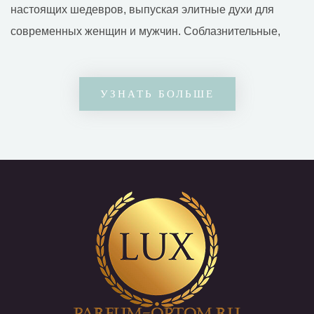
настоящих шедевров, выпуская элитные духи для
современных женщин и мужчин. Соблазнительные,
смелые, чувственные ароматы отличаются
пленительными восточными мотивами, в них
УЗНАТЬ БОЛЬШЕ
содержится огромное количество природных арома
масел, благодаря чему оставляет за собой приятный
душистый шлейф, не исчезающий на протяжении
целого дня. Глубокие по содержанию парфюмы играют
первозданными красками Востока, прекрасно
раскрываются на коже за счет концентрата
растительного сырья, которое разбавлено другими
натуральными пахучими ингредиентами.