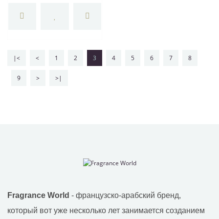
|<
<
1
2
3
4
5
6
7
8
9
>
>|
Fragrance World
- французско-арабский бренд,
который вот уже несколько лет занимается созданием