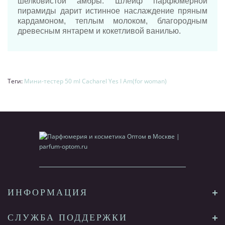
шелковистой амбры. Шлейф парфюмерной
пирамиды дарит истинное наслаждение пряным
кардамоном, теплым молоком, благородным
древесным янтарем и кокетливой ванилью.
Теги:
Мини-тестер 50 ml Cacharel Yes I Am(for woman)
ИНФОРМАЦИЯ
СЛУЖБА ПОДДЕРЖКИ