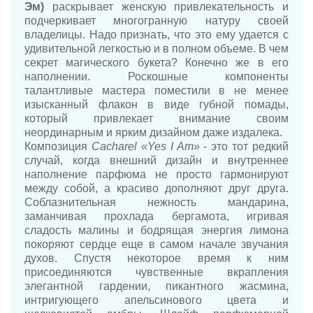
Эм)
раскрывает женскую привлекательность и
подчеркивает многогранную натуру своей
владелицы. Надо признать, что это ему удается с
удивительной легкостью и в полном объеме. В чем
секрет магического букета? Конечно же в его
наполнении. Роскошные компоненты
талантливые мастера поместили в не менее
изысканный флакон в виде губной помады,
который привлекает внимание своим
неординарным и ярким дизайном даже издалека.
Композиция
Cacharel «Yes I Am»
- это тот редкий
случай, когда внешний дизайн и внутреннее
наполнение парфюма не просто гармонируют
между собой, а красиво дополняют друг друга.
Соблазнительная нежность мандарина,
заманчивая прохлада бергамота, игривая
сладость малины и бодрящая энергия лимона
покоряют сердце еще в самом начале звучания
духов. Спустя некоторое время к ним
присоединяются чувственные вкрапления
элегантной гардении, пикантного жасмина,
интригующего апельсинового цвета и