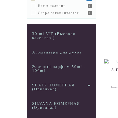
Нет в наличии
0
Скоро заканчивается
0
30 ml VIP (Высокая
качество )
Атомайзеры для духов
Элитный парфюм 50ml -
А 
100ml
SHAIK НОМЕРНАЯ
Каче
(Оригинал)
SILVANA НОМЕРНАЯ
(Оригинал)