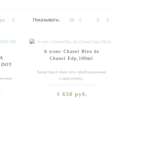
Показывать:
А плюс Chanel Bleu de
NA
Chanel Edp,100ml
 DOT
Качество А плюс это- приближенные
женные
к оригиналу..
1 650 руб.