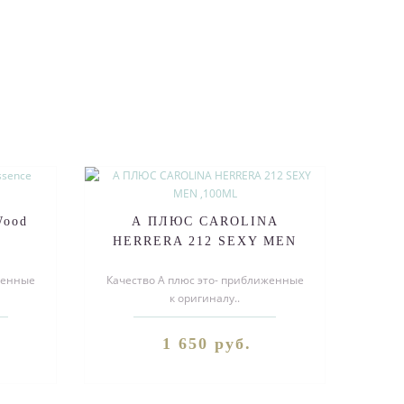
Wood
А ПЛЮС CAROLINA
l
HERRERA 212 SEXY MEN
,100ML
женные
Качество А плюс это- приближенные
к оригиналу..
1 650 руб.