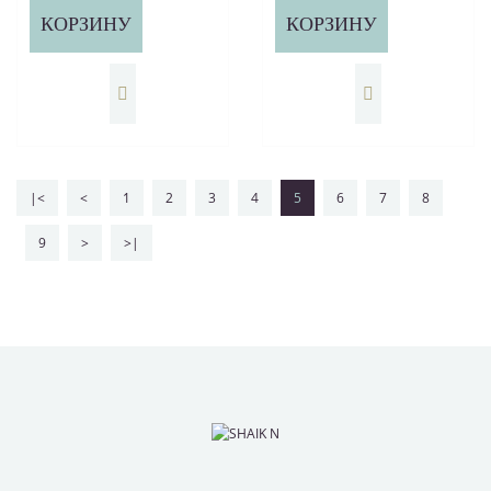
КОРЗИНУ
КОРЗИНУ
|<
<
1
2
3
4
5
6
7
8
9
>
>|