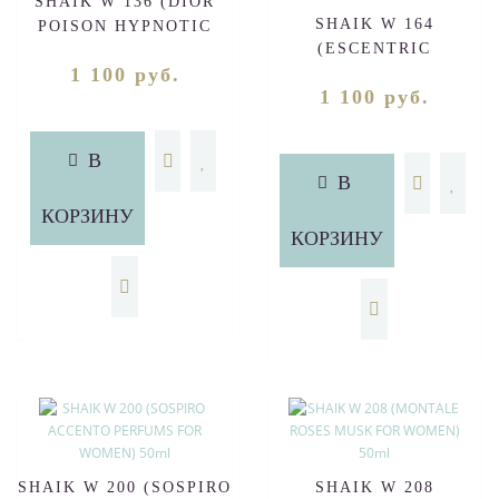
SHAIK W 136 (DIOR
SHAIK W 164
POISON HYPNOTIC
(ESCENTRIC
FOR WOMEN) 50ml
1 100 руб.
MOLECULES
1 100 руб.
ESCENTRIC 01
UNISEX) 50ml
В
В
КОРЗИНУ
КОРЗИНУ
SHAIK W 200 (SOSPIRO
SHAIK W 208