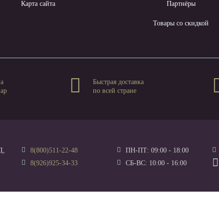
Карта сайта
Партнёры
Товары со скидкой
на
Быстрая доставка
вар
по всей стране
Д,
8(800)511-22-48
ПН-ПТ: 09:00 - 18:00
8(926)925-34-33
СБ-ВС: 10:00 - 16:00