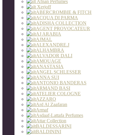
Afnan Perfumes
Xerjoff
ABERCROMBIE & FITCH
ACQUA DI PARMA
ADISHA COLLECTION
AGENT PROVOCATEUR
AJ ARABIA
AJMAL
ALEXANDRE.J
ALHAMBRA
ALVADOR DALI
AMOUAGE
ANASTASIA
ANGEL SCHLESSER
ANNA SUI
ANTONIO BANDERAS
ARMAND BASI
ATELIER COLOGNE
AZZARO
Ard Al Zaafaran
Armaf
Asdaaf-Lattafa Perfumes
Attar Collection
BALDESSARINI
BALDININI