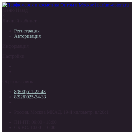
Меню
Назад
×
Личный кабинет
Регистрация
Авторизация
Информация
Настройки
Обратная связь
8(800)511-22-48
8(926)925-34-33
Россия, Москва МКАД, 19-й километр, вл20с1
ПН-ПТ: 09:00 - 18:00
СБ-ВС: 10:00 - 16:00