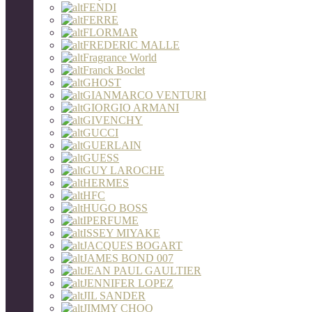
FENDI
FERRE
FLORMAR
FREDERIC MALLE
Fragrance World
Franck Boclet
GHOST
GIANMARCO VENTURI
GIORGIO ARMANI
GIVENCHY
GUCCI
GUERLAIN
GUESS
GUY LAROCHE
HERMES
HFC
HUGO BOSS
IPERFUME
ISSEY MIYAKE
JACQUES BOGART
JAMES BOND 007
JEAN PAUL GAULTIER
JENNIFER LOPEZ
JIL SANDER
JIMMY CHOO