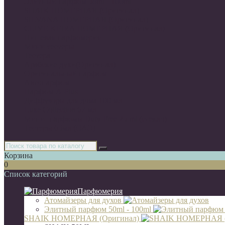
Элитный парфюм 50ml - 100ml
SHAIK НОМЕРНАЯ (Оригинал)
SILVANA НОМЕРНАЯ (Оригинал)
CLIVE KEIRA НОМЕРНАЯ (Оригинал)
Нишевая парфюмерия
Мини-тестеры
Тестера
Арабские духи(Оригинал)
Оригинальный парфюм
Автопарфюм
Парфюм A-Plus
Диффузоры для дома 100 мл
Luxe Collection 67 мл
Мини- парфюмы Duty Free 25 ml (стекло)
Тестеры 65мл (ОАЭ)
Корзина
0
Список категорий
Парфюмерия
Атомайзеры для духов
Элитный парфюм 50ml - 100ml
SHAIK НОМЕРНАЯ (Оригинал)