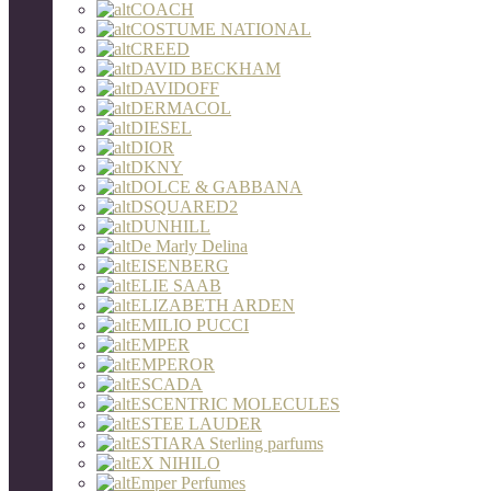
COACH
COSTUME NATIONAL
CREED
DAVID BECKHAM
DAVIDOFF
DERMACOL
DIESEL
DIOR
DKNY
DOLCE & GABBANA
DSQUARED2
DUNHILL
De Marly Delina
EISENBERG
ELIE SAAB
ELIZABETH ARDEN
EMILIO PUCCI
EMPER
EMPEROR
ESCADA
ESCENTRIC MOLECULES
ESTEE LAUDER
ESTIARA Sterling parfums
EX NIHILO
Emper Perfumes