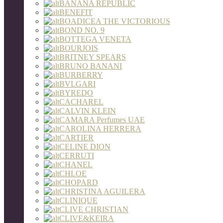
BANANA REPUBLIC
BENEFIT
BOADICEA THE VICTORIOUS
BOND NO. 9
BOTTEGA VENETA
BOURJOIS
BRITNEY SPEARS
BRUNO BANANI
BURBERRY
BVLGARI
BYREDO
CACHAREL
CALVIN KLEIN
CAMARA Perfumes UAE
CAROLINA HERRERA
CARTIER
CELINE DION
CERRUTI
CHANEL
CHLOE
CHOPARD
CHRISTINA AGUILERA
CLINIQUE
CLIVE CHRISTIAN
CLIVE&KEIRA