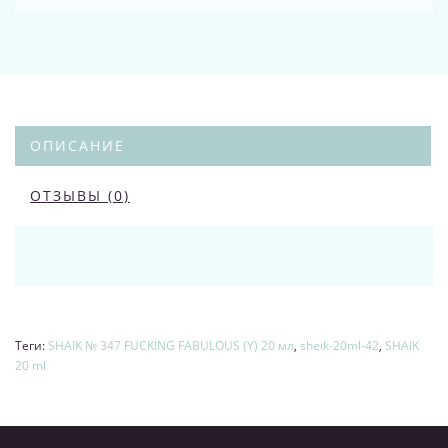
ОПИСАНИЕ
ОТЗЫВЫ (0)
Теги:
SHAIK № 347 FUCKING FABULOUS (Y) 20 мл
,
sheik-20ml-42
,
SHAIK
20 ml