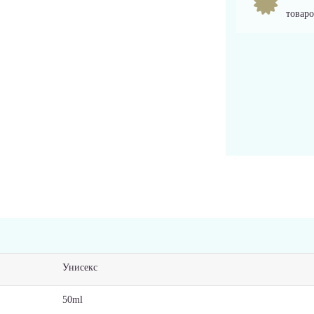
товаро
Унисекс
50ml