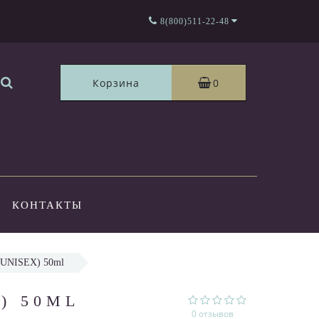
8(800)511-22-48
Корзина
0
КОНТАКТЫ
UNISEX) 50ml
) 50ML
0 отзывов