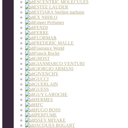
ESCENTRIC MOLECULES
ESTEE LAUDER
ESTIARA Sterling parfums
EX NIHILO
Emper Perfumes
FENDI
FERRE
FLORMAR
FREDERIC MALLE
Fragrance World
Franck Boclet
GHOST
GIANMARCO VENTURI
GIORGIO ARMANI
GIVENCHY
GUCCI
GUERLAIN
GUESS
GUY LAROCHE
HERMES
HFC
HUGO BOSS
IPERFUME
ISSEY MIYAKE
JACQUES BOGART