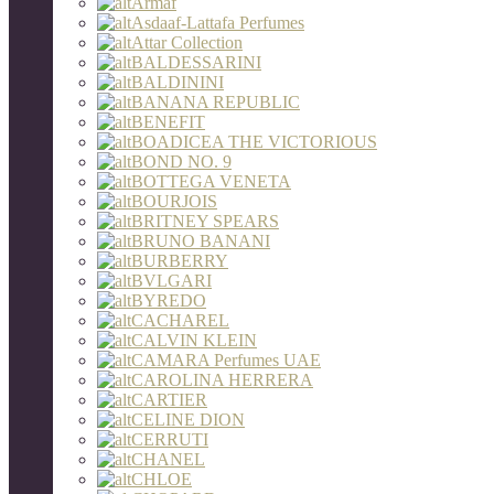
Armaf
Asdaaf-Lattafa Perfumes
Attar Collection
BALDESSARINI
BALDININI
BANANA REPUBLIC
BENEFIT
BOADICEA THE VICTORIOUS
BOND NO. 9
BOTTEGA VENETA
BOURJOIS
BRITNEY SPEARS
BRUNO BANANI
BURBERRY
BVLGARI
BYREDO
CACHAREL
CALVIN KLEIN
CAMARA Perfumes UAE
CAROLINA HERRERA
CARTIER
CELINE DION
CERRUTI
CHANEL
CHLOE