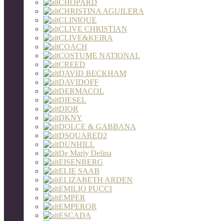
CHOPARD
CHRISTINA AGUILERA
CLINIQUE
CLIVE CHRISTIAN
CLIVE&KEIRA
COACH
COSTUME NATIONAL
CREED
DAVID BECKHAM
DAVIDOFF
DERMACOL
DIESEL
DIOR
DKNY
DOLCE & GABBANA
DSQUARED2
DUNHILL
De Marly Delina
EISENBERG
ELIE SAAB
ELIZABETH ARDEN
EMILIO PUCCI
EMPER
EMPEROR
ESCADA