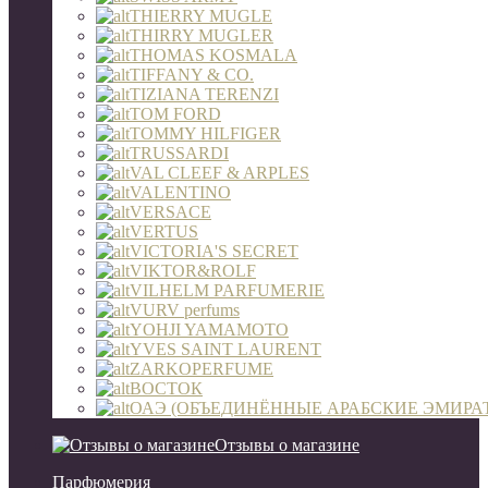
THIERRY MUGLE
THIRRY MUGLER
THOMAS KOSMALA
TIFFANY & CO.
TIZIANA TERENZI
TOM FORD
TOMMY HILFIGER
TRUSSARDI
VAL CLEEF & ARPLES
VALENTINO
VERSACE
VERTUS
VICTORIA'S SECRET
VIKTOR&ROLF
VILHELM PARFUMERIE
VURV perfums
YOHJI YAMAMOTO
YVES SAINT LAURENT
ZARKOPERFUME
ВОСТОК
ОАЭ (ОБЪЕДИНЁННЫЕ АРАБСКИЕ ЭМИРА
Отзывы о магазине
Парфюмерия