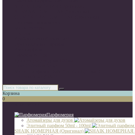
Элитный парфюм 50ml - 100ml
SHAIK НОМЕРНАЯ (Оригинал)
SILVANA НОМЕРНАЯ (Оригинал)
CLIVE KEIRA НОМЕРНАЯ (Оригинал)
Нишевая парфюмерия
Мини-тестеры
Тестера
Арабские духи(Оригинал)
Оригинальный парфюм
Автопарфюм
Парфюм A-Plus
Диффузоры для дома 100 мл
Luxe Collection 67 мл
Мини- парфюмы Duty Free 25 ml (стекло)
Тестеры 65мл (ОАЭ)
Корзина
0
Список категорий
Парфюмерия
Атомайзеры для духов
Элитный парфюм 50ml - 100ml
SHAIK НОМЕРНАЯ (Оригинал)