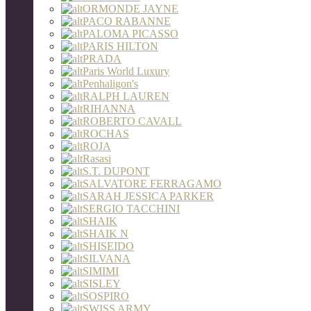
ORMONDE JAYNE
PACO RABANNE
PALOMA PICASSO
PARIS HILTON
PRADA
Paris World Luxury
Penhaligon's
RALPH LAUREN
RIHANNA
ROBERTO CAVALL
ROCHAS
ROJA
Rasasi
S.T. DUPONT
SALVATORE FERRAGAMO
SARAH JESSICA PARKER
SERGIO TACCHINI
SHAIK
SHAIK N
SHISEIDO
SILVANA
SIMIMI
SISLEY
SOSPIRO
SWISS ARMY