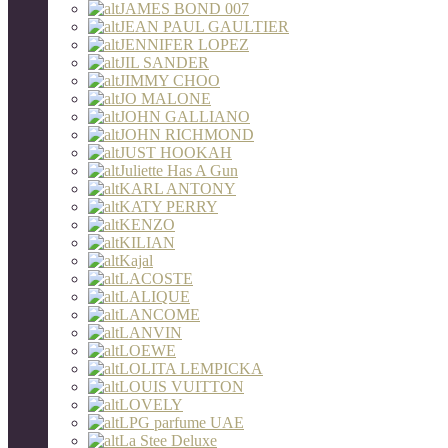
JAMES BOND 007
JEAN PAUL GAULTIER
JENNIFER LOPEZ
JIL SANDER
JIMMY CHOO
JO MALONE
JOHN GALLIANO
JOHN RICHMOND
JUST HOOKAH
Juliette Has A Gun
KARL ANTONY
KATY PERRY
KENZO
KILIAN
Kajal
LACOSTE
LALIQUE
LANCOME
LANVIN
LOEWE
LOLITA LEMPICKA
LOUIS VUITTON
LOVELY
LPG parfume UAE
La Stee Deluxe