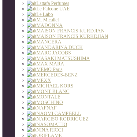
Lattafa Perfumes
Le Falcone UAE
Le Labo
M. Micallef
MADONNA
MAISON FRANCIS KURDJIAN
MAISON FRANCIS KURKDJIAN
MANCERA
MANDARINA DUCK
MARC JACOBS
MASAKI MATSUSHIMA
MAX MARA
MEMO Paris
MERCEDES-BENZ
MEXX
MICHAEL KORS
MONT BLANC
MONTALE
MOSCHINO
NAFNAF
NAOMI CAMPBELL
NARCISO RODRIGUEZ
NASOMATTO
NINA RICCI
ORIFLAME