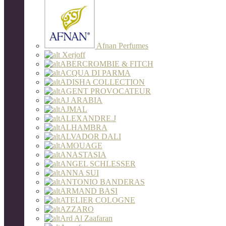
Afnan Perfumes
Xerjoff
ABERCROMBIE & FITCH
ACQUA DI PARMA
ADISHA COLLECTION
AGENT PROVOCATEUR
AJ ARABIA
AJMAL
ALEXANDRE.J
ALHAMBRA
ALVADOR DALI
AMOUAGE
ANASTASIA
ANGEL SCHLESSER
ANNA SUI
ANTONIO BANDERAS
ARMAND BASI
ATELIER COLOGNE
AZZARO
Ard Al Zaafaran