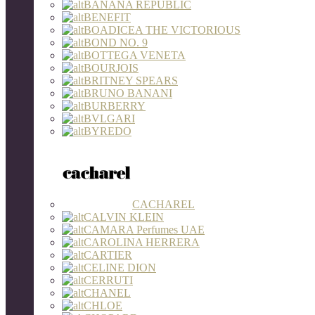
BANANA REPUBLIC
BENEFIT
BOADICEA THE VICTORIOUS
BOND NO. 9
BOTTEGA VENETA
BOURJOIS
BRITNEY SPEARS
BRUNO BANANI
BURBERRY
BVLGARI
BYREDO
CACHAREL
CALVIN KLEIN
CAMARA Perfumes UAE
CAROLINA HERRERA
CARTIER
CELINE DION
CERRUTI
CHANEL
CHLOE