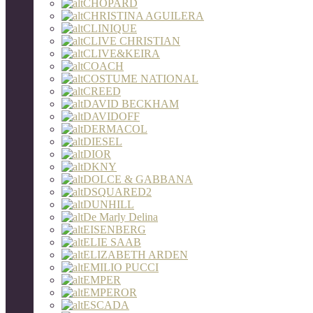
CHOPARD
CHRISTINA AGUILERA
CLINIQUE
CLIVE CHRISTIAN
CLIVE&KEIRA
COACH
COSTUME NATIONAL
CREED
DAVID BECKHAM
DAVIDOFF
DERMACOL
DIESEL
DIOR
DKNY
DOLCE & GABBANA
DSQUARED2
DUNHILL
De Marly Delina
EISENBERG
ELIE SAAB
ELIZABETH ARDEN
EMILIO PUCCI
EMPER
EMPEROR
ESCADA