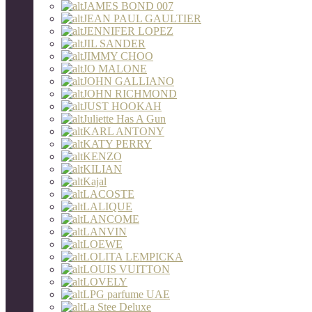
JAMES BOND 007
JEAN PAUL GAULTIER
JENNIFER LOPEZ
JIL SANDER
JIMMY CHOO
JO MALONE
JOHN GALLIANO
JOHN RICHMOND
JUST HOOKAH
Juliette Has A Gun
KARL ANTONY
KATY PERRY
KENZO
KILIAN
Kajal
LACOSTE
LALIQUE
LANCOME
LANVIN
LOEWE
LOLITA LEMPICKA
LOUIS VUITTON
LOVELY
LPG parfume UAE
La Stee Deluxe