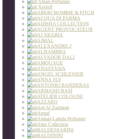
Afnan Perfumes
Xerjoff
ABERCROMBIE & FITCH
ACQUA DI PARMA
ADISHA COLLECTION
AGENT PROVOCATEUR
AJ ARABIA
AJMAL
ALEXANDRE.J
ALHAMBRA
ALVADOR DALI
AMOUAGE
ANASTASIA
ANGEL SCHLESSER
ANNA SUI
ANTONIO BANDERAS
ARMAND BASI
ATELIER COLOGNE
AZZARO
Ard Al Zaafaran
Armaf
Asdaaf-Lattafa Perfumes
Attar Collection
BALDESSARINI
BALDININI