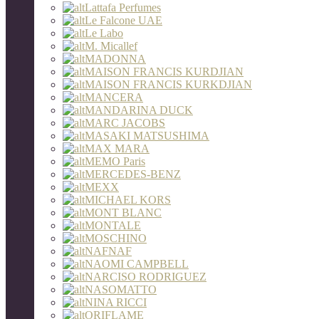
Lattafa Perfumes
Le Falcone UAE
Le Labo
M. Micallef
MADONNA
MAISON FRANCIS KURDJIAN
MAISON FRANCIS KURKDJIAN
MANCERA
MANDARINA DUCK
MARC JACOBS
MASAKI MATSUSHIMA
MAX MARA
MEMO Paris
MERCEDES-BENZ
MEXX
MICHAEL KORS
MONT BLANC
MONTALE
MOSCHINO
NAFNAF
NAOMI CAMPBELL
NARCISO RODRIGUEZ
NASOMATTO
NINA RICCI
ORIFLAME