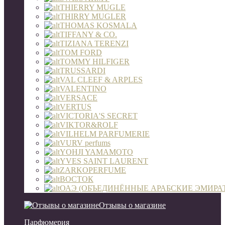
THIERRY MUGLE
THIRRY MUGLER
THOMAS KOSMALA
TIFFANY & CO.
TIZIANA TERENZI
TOM FORD
TOMMY HILFIGER
TRUSSARDI
VAL CLEEF & ARPLES
VALENTINO
VERSACE
VERTUS
VICTORIA'S SECRET
VIKTOR&ROLF
VILHELM PARFUMERIE
VURV perfums
YOHJI YAMAMOTO
YVES SAINT LAURENT
ZARKOPERFUME
ВОСТОК
ОАЭ (ОБЪЕДИНЁННЫЕ АРАБСКИЕ ЭМИРА
Отзывы о магазине
Парфюмерия