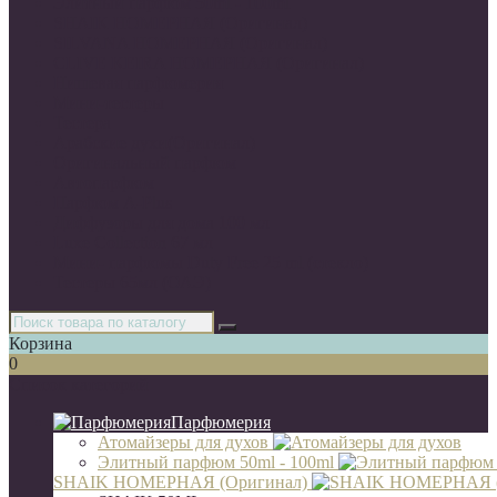
Элитный парфюм 50ml - 100ml
SHAIK НОМЕРНАЯ (Оригинал)
SILVANA НОМЕРНАЯ (Оригинал)
CLIVE KEIRA НОМЕРНАЯ (Оригинал)
Нишевая парфюмерия
Мини-тестеры
Тестера
Арабские духи(Оригинал)
Оригинальный парфюм
Автопарфюм
Парфюм A-Plus
Диффузоры для дома 100 мл
Luxe Collection 67 мл
Мини- парфюмы Duty Free 25 ml (стекло)
Тестеры 65мл (ОАЭ)
Корзина
0
Список категорий
Парфюмерия
Атомайзеры для духов
Элитный парфюм 50ml - 100ml
SHAIK НОМЕРНАЯ (Оригинал)