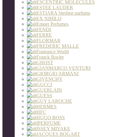
ESCENTRIC MOLECULES
ESTEE LAUDER
ESTIARA Sterling parfums
EX NIHILO
Emper Perfumes
FENDI
FERRE
FLORMAR
FREDERIC MALLE
Fragrance World
Franck Boclet
GHOST
GIANMARCO VENTURI
GIORGIO ARMANI
GIVENCHY
GUCCI
GUERLAIN
GUESS
GUY LAROCHE
HERMES
HFC
HUGO BOSS
IPERFUME
ISSEY MIYAKE
JACQUES BOGART