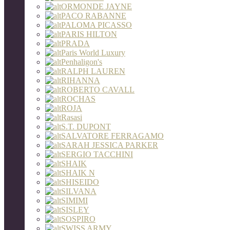
ORMONDE JAYNE
PACO RABANNE
PALOMA PICASSO
PARIS HILTON
PRADA
Paris World Luxury
Penhaligon's
RALPH LAUREN
RIHANNA
ROBERTO CAVALL
ROCHAS
ROJA
Rasasi
S.T. DUPONT
SALVATORE FERRAGAMO
SARAH JESSICA PARKER
SERGIO TACCHINI
SHAIK
SHAIK N
SHISEIDO
SILVANA
SIMIMI
SISLEY
SOSPIRO
SWISS ARMY