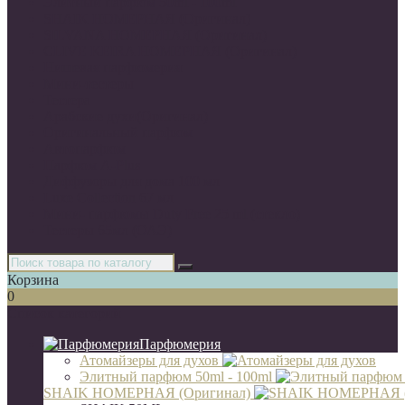
Элитный парфюм 50ml - 100ml
SHAIK НОМЕРНАЯ (Оригинал)
SILVANA НОМЕРНАЯ (Оригинал)
CLIVE KEIRA НОМЕРНАЯ (Оригинал)
Нишевая парфюмерия
Мини-тестеры
Тестера
Арабские духи(Оригинал)
Оригинальный парфюм
Автопарфюм
Парфюм A-Plus
Диффузоры для дома 100 мл
Luxe Collection 67 мл
Мини- парфюмы Duty Free 25 ml (стекло)
Тестеры 65мл (ОАЭ)
Корзина
0
Список категорий
Парфюмерия
Атомайзеры для духов
Элитный парфюм 50ml - 100ml
SHAIK НОМЕРНАЯ (Оригинал)