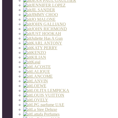
JEAN PAUL GAULTIER
JENNIFER LOPEZ
JIL SANDER
JIMMY CHOO
JO MALONE
JOHN GALLIANO
JOHN RICHMOND
JUST HOOKAH
Juliette Has A Gun
KARL ANTONY
KATY PERRY
KENZO
KILIAN
Kajal
LACOSTE
LALIQUE
LANCOME
LANVIN
LOEWE
LOLITA LEMPICKA
LOUIS VUITTON
LOVELY
LPG parfume UAE
La Stee Deluxe
Lattafa Perfumes