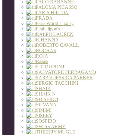
PACO RABANNE
PALOMA PICASSO
PARIS HILTON
PRADA
Paris World Luxury
Penhaligon's
RALPH LAUREN
RIHANNA
ROBERTO CAVALL
ROCHAS
ROJA
Rasasi
S.T. DUPONT
SALVATORE FERRAGAMO
SARAH JESSICA PARKER
SERGIO TACCHINI
SHAIK
SHAIK N
SHISEIDO
SILVANA
SIMIMI
SISLEY
SOSPIRO
SWISS ARMY
THIERRY MUGLE