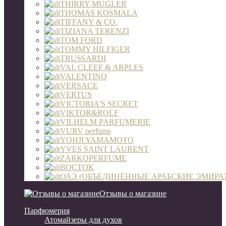
THIRRY MUGLER
THOMAS KOSMALA
TIFFANY & CO.
TIZIANA TERENZI
TOM FORD
TOMMY HILFIGER
TRUSSARDI
VAL CLEEF & ARPLES
VALENTINO
VERSACE
VERTUS
VICTORIA'S SECRET
VIKTOR&ROLF
VILHELM PARFUMERIE
VURV perfums
YOHJI YAMAMOTO
YVES SAINT LAURENT
ZARKOPERFUME
ВОСТОК
ОАЭ (ОБЪЕДИНЁННЫЕ АРАБСКИЕ ЭМИРА
Отзывы о магазине
Парфюмерия
Атомайзеры для духов