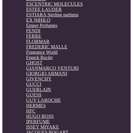
ESCENTRIC MOLECULES
ESTEE LAUDER
ESTIARA Sterling parfums
EX NIHILO
Emper Perfumes
FENDI
FERRE
FLORMAR
FREDERIC MALLE
Fragrance World
Franck Boclet
GHOST
GIANMARCO VENTURI
GIORGIO ARMANI
GIVENCHY
GUCCI
GUERLAIN
GUESS
GUY LAROCHE
HERMES
HFC
HUGO BOSS
IPERFUME
ISSEY MIYAKE
JACQUES BOGART