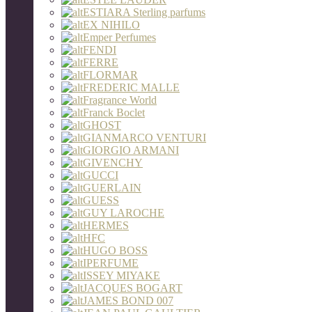
ESTIARA Sterling parfums
EX NIHILO
Emper Perfumes
FENDI
FERRE
FLORMAR
FREDERIC MALLE
Fragrance World
Franck Boclet
GHOST
GIANMARCO VENTURI
GIORGIO ARMANI
GIVENCHY
GUCCI
GUERLAIN
GUESS
GUY LAROCHE
HERMES
HFC
HUGO BOSS
IPERFUME
ISSEY MIYAKE
JACQUES BOGART
JAMES BOND 007