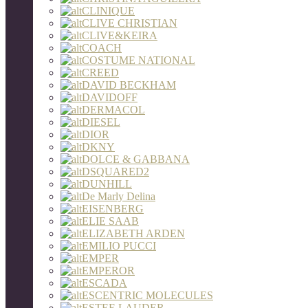
CLINIQUE
CLIVE CHRISTIAN
CLIVE&KEIRA
COACH
COSTUME NATIONAL
CREED
DAVID BECKHAM
DAVIDOFF
DERMACOL
DIESEL
DIOR
DKNY
DOLCE & GABBANA
DSQUARED2
DUNHILL
De Marly Delina
EISENBERG
ELIE SAAB
ELIZABETH ARDEN
EMILIO PUCCI
EMPER
EMPEROR
ESCADA
ESCENTRIC MOLECULES
ESTEE LAUDER