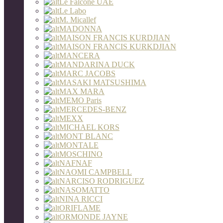
Le Falcone UAE
Le Labo
M. Micallef
MADONNA
MAISON FRANCIS KURDJIAN
MAISON FRANCIS KURKDJIAN
MANCERA
MANDARINA DUCK
MARC JACOBS
MASAKI MATSUSHIMA
MAX MARA
MEMO Paris
MERCEDES-BENZ
MEXX
MICHAEL KORS
MONT BLANC
MONTALE
MOSCHINO
NAFNAF
NAOMI CAMPBELL
NARCISO RODRIGUEZ
NASOMATTO
NINA RICCI
ORIFLAME
ORMONDE JAYNE