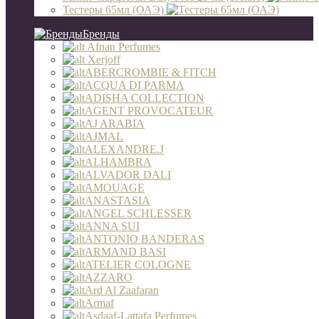
Тестеры 65мл (ОАЭ)
Бренды
Afnan Perfumes
Xerjoff
ABERCROMBIE & FITCH
ACQUA DI PARMA
ADISHA COLLECTION
AGENT PROVOCATEUR
AJ ARABIA
AJMAL
ALEXANDRE.J
ALHAMBRA
ALVADOR DALI
AMOUAGE
ANASTASIA
ANGEL SCHLESSER
ANNA SUI
ANTONIO BANDERAS
ARMAND BASI
ATELIER COLOGNE
AZZARO
Ard Al Zaafaran
Armaf
Asdaaf-Lattafa Perfumes