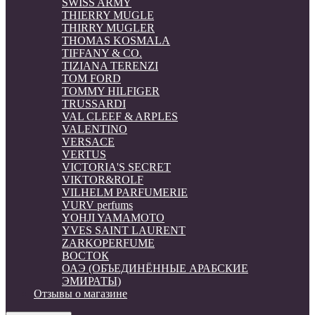
SWISS ARMY
THIERRY MUGLE
THIRRY MUGLER
THOMAS KOSMALA
TIFFANY & CO.
TIZIANA TERENZI
TOM FORD
TOMMY HILFIGER
TRUSSARDI
VAL CLEEF & ARPLES
VALENTINO
VERSACE
VERTUS
VICTORIA'S SECRET
VIKTOR&ROLF
VILHELM PARFUMERIE
VURV perfums
YOHJI YAMAMOTO
YVES SAINT LAURENT
ZARKOPERFUME
ВОСТОК
ОАЭ (ОБЪЕДИНЁННЫЕ АРАБСКИЕ
ЭМИРАТЫ)
Отзывы о магазине