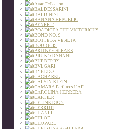
Attar Collection
BALDESSARINI
BALDININI
BANANA REPUBLIC
BENEFIT
BOADICEA THE VICTORIOUS
BOND NO. 9
BOTTEGA VENETA
BOURJOIS
BRITNEY SPEARS
BRUNO BANANI
BURBERRY
BVLGARI
BYREDO
CACHAREL
CALVIN KLEIN
CAMARA Perfumes UAE
CAROLINA HERRERA
CARTIER
CELINE DION
CERRUTI
CHANEL
CHLOE
CHOPARD
CHRISTINA AGUILERA