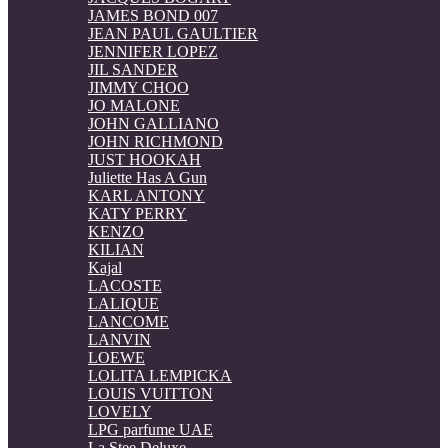
JAMES BOND 007
JEAN PAUL GAULTIER
JENNIFER LOPEZ
JIL SANDER
JIMMY CHOO
JO MALONE
JOHN GALLIANO
JOHN RICHMOND
JUST HOOKAH
Juliette Has A Gun
KARL ANTONY
KATY PERRY
KENZO
KILIAN
Kajal
LACOSTE
LALIQUE
LANCOME
LANVIN
LOEWE
LOLITA LEMPICKA
LOUIS VUITTON
LOVELY
LPG parfume UAE
La Stee Deluxe