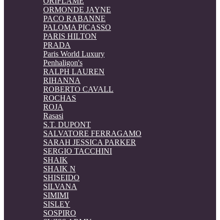
ORIFLAME
ORMONDE JAYNE
PACO RABANNE
PALOMA PICASSO
PARIS HILTON
PRADA
Paris World Luxury
Penhaligon's
RALPH LAUREN
RIHANNA
ROBERTO CAVALL
ROCHAS
ROJA
Rasasi
S.T. DUPONT
SALVATORE FERRAGAMO
SARAH JESSICA PARKER
SERGIO TACCHINI
SHAIK
SHAIK N
SHISEIDO
SILVANA
SIMIMI
SISLEY
SOSPIRO