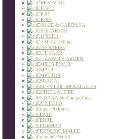
DERMACOL
DIESEL
DIOR
DKNY
DOLCE & GABBANA
DSQUARED2
DUNHILL
De Marly Delina
EISENBERG
ELIE SAAB
ELIZABETH ARDEN
EMILIO PUCCI
EMPER
EMPEROR
ESCADA
ESCENTRIC MOLECULES
ESTEE LAUDER
ESTIARA Sterling parfums
EX NIHILO
Emper Perfumes
FENDI
FERRE
FLORMAR
FREDERIC MALLE
Fragrance World