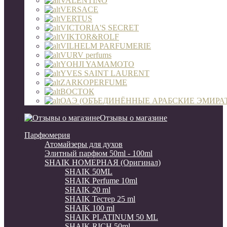
VALENTINO
VERSACE
VERTUS
VICTORIA'S SECRET
VIKTOR&ROLF
VILHELM PARFUMERIE
VURV perfums
YOHJI YAMAMOTO
YVES SAINT LAURENT
ZARKOPERFUME
ВОСТОК
ОАЭ (ОБЪЕДИНЁННЫЕ АРАБСКИЕ ЭМИРА
Отзывы о магазине
Парфюмерия
Атомайзеры для духов
Элитный парфюм 50ml - 100ml
SHAIK НОМЕРНАЯ (Оригинал)
SHAIK 50ML
SHAIK Perfume 10ml
SHAIK 20 ml
SHAIK Тестер 25 ml
SHAIK 100 ml
SHAIK PLATINUM 50 ML
SHAIK RICH 50ml