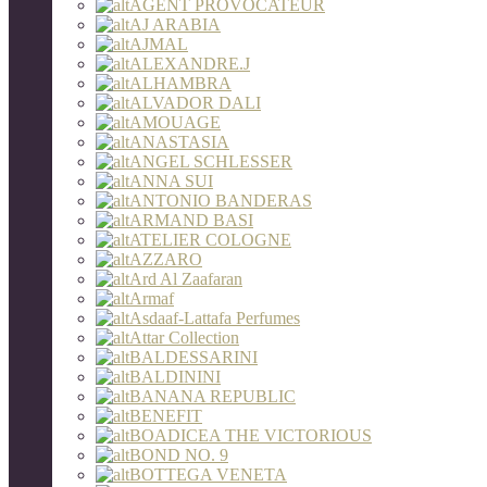
AGENT PROVOCATEUR
AJ ARABIA
AJMAL
ALEXANDRE.J
ALHAMBRA
ALVADOR DALI
AMOUAGE
ANASTASIA
ANGEL SCHLESSER
ANNA SUI
ANTONIO BANDERAS
ARMAND BASI
ATELIER COLOGNE
AZZARO
Ard Al Zaafaran
Armaf
Asdaaf-Lattafa Perfumes
Attar Collection
BALDESSARINI
BALDININI
BANANA REPUBLIC
BENEFIT
BOADICEA THE VICTORIOUS
BOND NO. 9
BOTTEGA VENETA