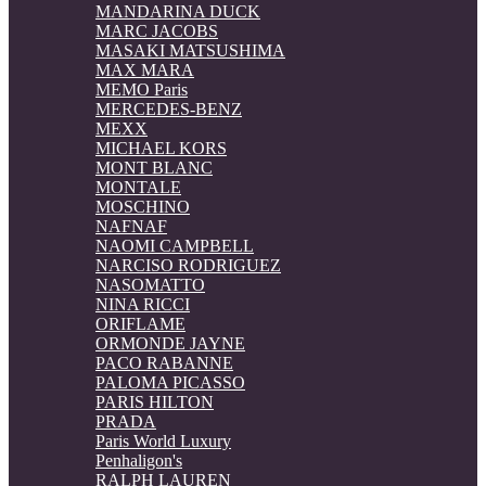
MANDARINA DUCK
MARC JACOBS
MASAKI MATSUSHIMA
MAX MARA
MEMO Paris
MERCEDES-BENZ
MEXX
MICHAEL KORS
MONT BLANC
MONTALE
MOSCHINO
NAFNAF
NAOMI CAMPBELL
NARCISO RODRIGUEZ
NASOMATTO
NINA RICCI
ORIFLAME
ORMONDE JAYNE
PACO RABANNE
PALOMA PICASSO
PARIS HILTON
PRADA
Paris World Luxury
Penhaligon's
RALPH LAUREN