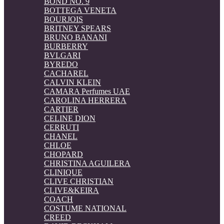
BOND NO. 9
BOTTEGA VENETA
BOURJOIS
BRITNEY SPEARS
BRUNO BANANI
BURBERRY
BVLGARI
BYREDO
CACHAREL
CALVIN KLEIN
CAMARA Perfumes UAE
CAROLINA HERRERA
CARTIER
CELINE DION
CERRUTI
CHANEL
CHLOE
CHOPARD
CHRISTINA AGUILERA
CLINIQUE
CLIVE CHRISTIAN
CLIVE&KEIRA
COACH
COSTUME NATIONAL
CREED