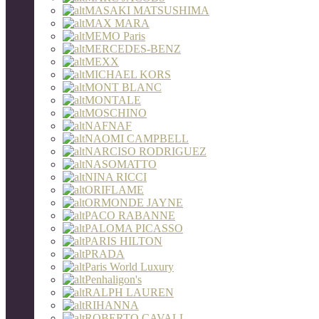
MASAKI MATSUSHIMA
MAX MARA
MEMO Paris
MERCEDES-BENZ
MEXX
MICHAEL KORS
MONT BLANC
MONTALE
MOSCHINO
NAFNAF
NAOMI CAMPBELL
NARCISO RODRIGUEZ
NASOMATTO
NINA RICCI
ORIFLAME
ORMONDE JAYNE
PACO RABANNE
PALOMA PICASSO
PARIS HILTON
PRADA
Paris World Luxury
Penhaligon's
RALPH LAUREN
RIHANNA
ROBERTO CAVALL