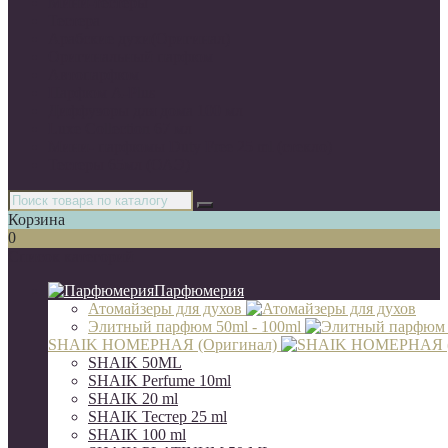
Мини-тестеры
Тестера
Арабские духи(Оригинал)
Оригинальный парфюм
Автопарфюм
Парфюм A-Plus
Диффузоры для дома 100 мл
Luxe Collection 67 мл
Мини- парфюмы Duty Free 25 ml (стекло)
Тестеры 65мл (ОАЭ)
Корзина
0
Список категорий
Парфюмерия
Атомайзеры для духов
Элитный парфюм 50ml - 100ml
SHAIK НОМЕРНАЯ (Оригинал)
SHAIK 50ML
SHAIK Perfume 10ml
SHAIK 20 ml
SHAIK Тестер 25 ml
SHAIK 100 ml