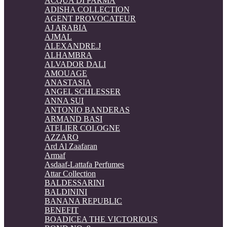
ACQUA DI PARMA
ADISHA COLLECTION
AGENT PROVOCATEUR
AJ ARABIA
AJMAL
ALEXANDRE.J
ALHAMBRA
ALVADOR DALI
AMOUAGE
ANASTASIA
ANGEL SCHLESSER
ANNA SUI
ANTONIO BANDERAS
ARMAND BASI
ATELIER COLOGNE
AZZARO
Ard Al Zaafaran
Armaf
Asdaaf-Lattafa Perfumes
Attar Collection
BALDESSARINI
BALDININI
BANANA REPUBLIC
BENEFIT
BOADICEA THE VICTORIOUS