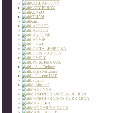
KARL ANTONY
KATY PERRY
KENZO
KILIAN
Kajal
LACOSTE
LALIQUE
LANCOME
LANVIN
LOEWE
LOLITA LEMPICKA
LOUIS VUITTON
LOVELY
LPG parfume UAE
La Stee Deluxe
Lattafa Perfumes
Le Falcone UAE
Le Labo
M. Micallef
MADONNA
MAISON FRANCIS KURDJIAN
MAISON FRANCIS KURKDJIAN
MANCERA
MANDARINA DUCK
MARC JACOBS