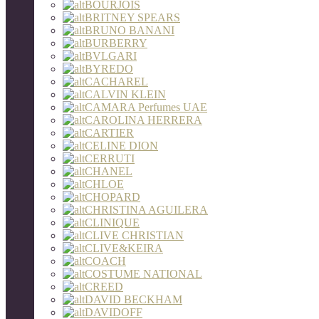
BOURJOIS
BRITNEY SPEARS
BRUNO BANANI
BURBERRY
BVLGARI
BYREDO
CACHAREL
CALVIN KLEIN
CAMARA Perfumes UAE
CAROLINA HERRERA
CARTIER
CELINE DION
CERRUTI
CHANEL
CHLOE
CHOPARD
CHRISTINA AGUILERA
CLINIQUE
CLIVE CHRISTIAN
CLIVE&KEIRA
COACH
COSTUME NATIONAL
CREED
DAVID BECKHAM
DAVIDOFF