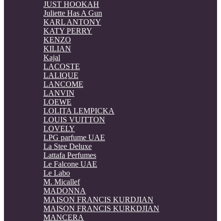
JUST HOOKAH
Juliette Has A Gun
KARL ANTONY
KATY PERRY
KENZO
KILIAN
Kajal
LACOSTE
LALIQUE
LANCOME
LANVIN
LOEWE
LOLITA LEMPICKA
LOUIS VUITTON
LOVELY
LPG parfume UAE
La Stee Deluxe
Lattafa Perfumes
Le Falcone UAE
Le Labo
M. Micallef
MADONNA
MAISON FRANCIS KURDJIAN
MAISON FRANCIS KURKDJIAN
MANCERA