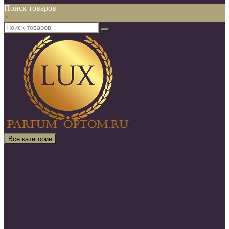
Поиск товаров
×
Все категории
Все категории
30 ml VIP (Высокая качество )
Атомайзеры для духов
Элитный парфюм 50ml - 100ml
SHAIK НОМЕРНАЯ (Оригинал)
SILVANA НОМЕРНАЯ (Оригинал)
CLIVE KEIRA НОМЕРНАЯ (Оригинал)
Нишевая парфюмерия