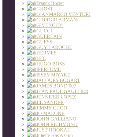
Franck Boclet
GHOST
GIANMARCO VENTURI
GIORGIO ARMANI
GIVENCHY
GUCCI
GUERLAIN
GUESS
GUY LAROCHE
HERMES
HFC
HUGO BOSS
IPERFUME
ISSEY MIYAKE
JACQUES BOGART
JAMES BOND 007
JEAN PAUL GAULTIER
JENNIFER LOPEZ
JIL SANDER
JIMMY CHOO
JO MALONE
JOHN GALLIANO
JOHN RICHMOND
JUST HOOKAH
Juliette Has A Gun