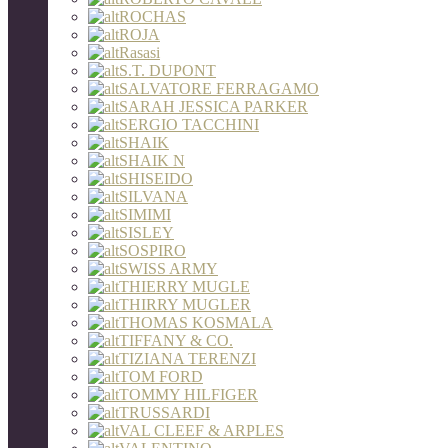
ROCHAS
ROJA
Rasasi
S.T. DUPONT
SALVATORE FERRAGAMO
SARAH JESSICA PARKER
SERGIO TACCHINI
SHAIK
SHAIK N
SHISEIDO
SILVANA
SIMIMI
SISLEY
SOSPIRO
SWISS ARMY
THIERRY MUGLE
THIRRY MUGLER
THOMAS KOSMALA
TIFFANY & CO.
TIZIANA TERENZI
TOM FORD
TOMMY HILFIGER
TRUSSARDI
VAL CLEEF & ARPLES