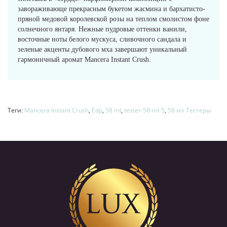
завораживающе прекрасным букетом жасмина и бархатисто-
пряной медовой королевской розы на теплом смолистом фоне
солнечного янтаря. Нежные пудровые оттенки ванили,
восточные ноты белого мускуса, сливочного сандала и
зеленые акценты дубового мха завершают уникальный
гармоничный аромат Mancera Instant Crush.
Теги:
Mancera Instant Crush
,
Edp
,
58 ml
,
tester-58-ml-5
,
58 мл Тестеры