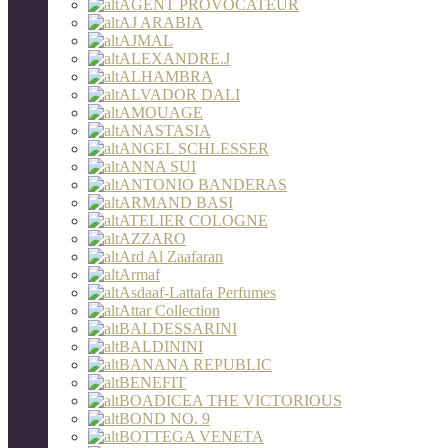
AGENT PROVOCATEUR
AJ ARABIA
AJMAL
ALEXANDRE.J
ALHAMBRA
ALVADOR DALI
AMOUAGE
ANASTASIA
ANGEL SCHLESSER
ANNA SUI
ANTONIO BANDERAS
ARMAND BASI
ATELIER COLOGNE
AZZARO
Ard Al Zaafaran
Armaf
Asdaaf-Lattafa Perfumes
Attar Collection
BALDESSARINI
BALDININI
BANANA REPUBLIC
BENEFIT
BOADICEA THE VICTORIOUS
BOND NO. 9
BOTTEGA VENETA