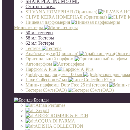
SHAIK PLATINUM 50 ML
Смотреть все...
SILVANA НОМЕРНАЯ (Оригинал)
CLIVE KEIRA НОМЕРНАЯ (Оригинал)
Нишевая парфюмерия
Мини-тестеры
50 мл тестеры
58 мл Тестеры
62 мл Тестеры
Тестера
Арабские духи(Оригинал)
Оригинальный парфюм
Автопарфюм
Парфюм A-Plus
Диффузоры для дома 100 мл
Luxe Collection 67 мл
Мини- парфюмы Duty Free 25 ml (стекло)
Тестеры 65мл (ОАЭ)
Бренды
Afnan Perfumes
Xerjoff
ABERCROMBIE & FITCH
ACQUA DI PARMA
ADISHA COLLECTION