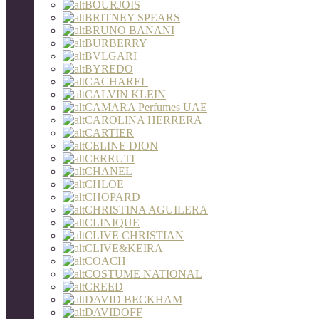
BOURJOIS
BRITNEY SPEARS
BRUNO BANANI
BURBERRY
BVLGARI
BYREDO
CACHAREL
CALVIN KLEIN
CAMARA Perfumes UAE
CAROLINA HERRERA
CARTIER
CELINE DION
CERRUTI
CHANEL
CHLOE
CHOPARD
CHRISTINA AGUILERA
CLINIQUE
CLIVE CHRISTIAN
CLIVE&KEIRA
COACH
COSTUME NATIONAL
CREED
DAVID BECKHAM
DAVIDOFF