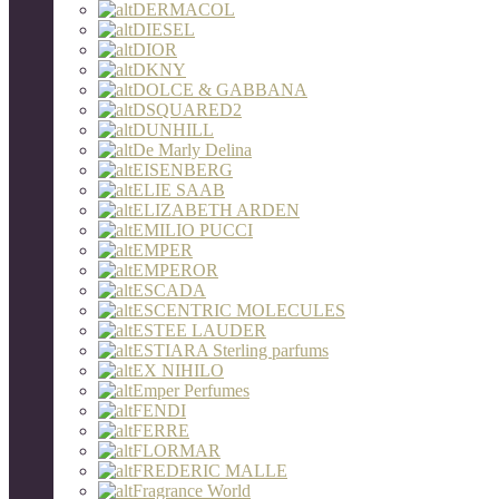
DERMACOL
DIESEL
DIOR
DKNY
DOLCE & GABBANA
DSQUARED2
DUNHILL
De Marly Delina
EISENBERG
ELIE SAAB
ELIZABETH ARDEN
EMILIO PUCCI
EMPER
EMPEROR
ESCADA
ESCENTRIC MOLECULES
ESTEE LAUDER
ESTIARA Sterling parfums
EX NIHILO
Emper Perfumes
FENDI
FERRE
FLORMAR
FREDERIC MALLE
Fragrance World