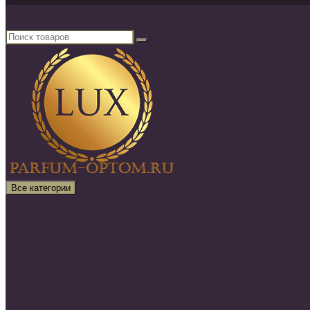
Поиск товаров
×
Все категории
Все категории
30 ml VIP (Высокая качество )
Атомайзеры для духов
Элитный парфюм 50ml - 100ml
SHAIK НОМЕРНАЯ (Оригинал)
SILVANA НОМЕРНАЯ (Оригинал)
CLIVE KEIRA НОМЕРНАЯ (Оригинал)
Нишевая парфюмерия