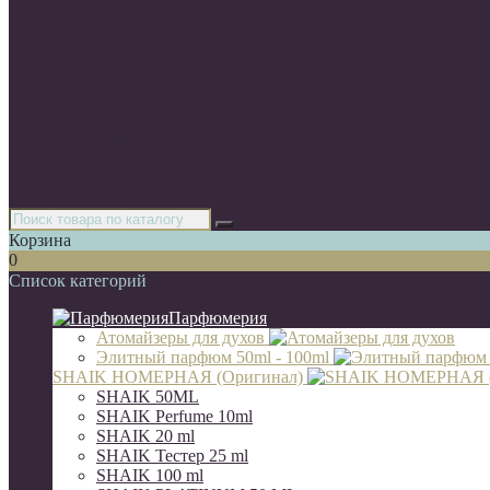
Мини-тестеры
Тестера
Арабские духи(Оригинал)
Оригинальный парфюм
Автопарфюм
Парфюм A-Plus
Диффузоры для дома 100 мл
Luxe Collection 67 мл
Мини- парфюмы Duty Free 25 ml (стекло)
Тестеры 65мл (ОАЭ)
Корзина
0
Список категорий
Парфюмерия
Атомайзеры для духов
Элитный парфюм 50ml - 100ml
SHAIK НОМЕРНАЯ (Оригинал)
SHAIK 50ML
SHAIK Perfume 10ml
SHAIK 20 ml
SHAIK Тестер 25 ml
SHAIK 100 ml