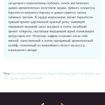
загадочного переплетения глубоких, почти мистических
дымно-ароматических полутонов ладана, пряного османтуса,
бархатисто-медового персика и дымно-пряного запаха
табачных листьев. В сердце композиции звучит бархатисто-
пряный аромат царственной красной розы, пьянящий
терпковато-медовый запах жасмина и почти лилейный
аромат туберозы, окутанные мерцающей аурой освежающих
цитрусовых нот. Отзвучав, пафюм оставляет после себя
мягкий, таинственный и почти призрачный ароматический
шлейф, сплетенный из нежнейшего белого мускуса и
изысканного янтаря.
Теги:
Тестер Attar Collection The Queen of Sheba
,
Edp
,
65 ml (Dubai)
,
test-
oae-18
,
Тестеры 65мл (ОАЭ)