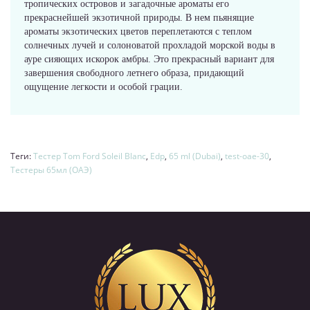
тропических островов и загадочные ароматы его
прекраснейшей экзотичной природы. В нем пьянящие
ароматы экзотических цветов переплетаются с теплом
солнечных лучей и солоноватой прохладой морской воды в
ауре сияющих искорок амбры. Это прекрасный вариант для
завершения свободного летнего образа, придающий
ощущение легкости и особой грации.
Теги:
Тестер Tom Ford Soleil Blanc
,
Edp
,
65 ml (Dubai)
,
test-oae-30
,
Тестеры 65мл (ОАЭ)